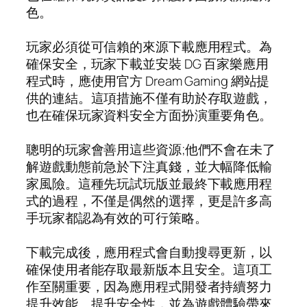
色。
玩家必須從可信賴的來源下載應用程式。為
確保安全，玩家下載並安裝 DG 百家樂應用
程式時，應使用官方 Dream Gaming 網站提
供的連結。這項措施不僅有助於存取遊戲，
也在確保玩家資料安全方面扮演重要角色。
聰明的玩家會善用這些資源;他們不會在未了
解遊戲動態前急於下注真錢，並大幅降低輸
家風險。這種先玩試玩版並最終下載應用程
式的過程，不僅是偶然的選擇，更是許多高
手玩家都認為有效的可行策略。
下載完成後，應用程式會自動搜尋更新，以
確保使用者能存取最新版本且安全。這項工
作至關重要，因為應用程式開發者持續努力
提升效能、提升安全性，並為遊戲體驗帶來