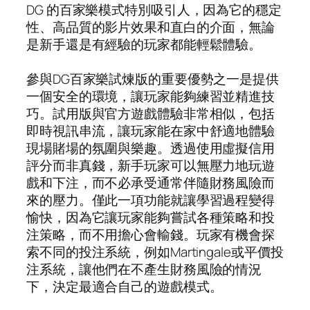
DG 的百家樂模式特別吸引人，因為它的穩定
性、高品質的影片效果和直白的介面，無論
是新手還是有經驗的玩家都能輕鬆體驗。
參與DG百家樂試煉版的重要優勢之一是提供
一個安全的環境，讓玩家能夠練習並精進技
巧。試用版與官方遊戲體驗非常相似，包括
即時視訊串流，讓玩家能在家中舒適地體驗
現場賭場的氛圍與樂趣。透過使用虛擬信用
評分而非真錢，新手玩家可以無壓力地玩遊
戲和下注，而不必承受通常伴隨財務風險而
來的壓力。僅此一項功能就讓學習過程變得
愉快，因為它讓玩家能夠嘗試各種策略和投
注策略，而不用擔心會輸錢。玩家有機會探
索不同的投注系統，例如Martingale或平價投
注系統，讓他們在不產生財務風險的情況
下，決定最適合自己的遊戲模式。