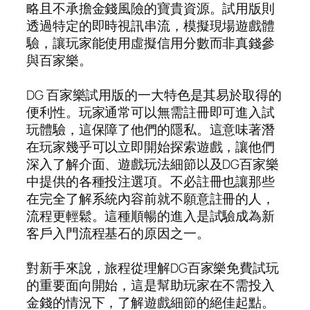
略且不承擔金錢風險的寶貴資源。試用版則
透過特定的即時視訊串流，模擬現場遊戲體
驗，讓玩家能使用虛擬信用分數而非真錢參
與百家樂。
DG 百家樂試用版的一大特色是其易於取得的
便利性。玩家通常可以無需註冊即可進入試
玩體驗，這保障了他們的隱私。這意味著潛
在玩家幾乎可以立即開始探索遊戲，讓他們
深入了解介面、遊戲玩法細節以及DG百家樂
中提供的各種投注選項。不必註冊也讓那些
在完全了解系統內容前就不願意註冊的人，
流程更輕鬆。這種順暢的進入是試驗成為新
客戶入門流程基石的原因之一。
對新手來說，旅程從理解DG百家樂免費試玩
的重要面向開始，這是幫助玩家在不需投入
金錢的情況下，了解遊戲細節的絕佳起點。