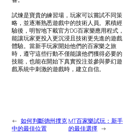
試煉是寶貴的練習場，玩家可以嘗試不同策
略，並逐漸熟悉遊戲中的技術人員。累積經
驗後，明智地下載官方DG百家樂應用程式，
能讓玩家更投入更沉浸且技術更先進的遊戲
體驗。當新手玩家開始他們的百家樂之旅
時，遵守這些行動不僅能讓他們獲得必要的
技能，也能在開始下真實投注並參與夢幻遊
戲系統中刺激的遊戲時，建立自信。
←
如何判斷德州撲克
MT百家樂試玩：新手
中的最佳位置
的最佳選擇
→