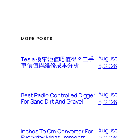
MORE POSTS
August
Tesla 換電池值唔值得？二手
車價值與維修成本分析
6, 2026
August
Best Radio Controlled Digger
For Sand Dirt And Gravel
6, 2026
August
Inches To Cm Converter For
Everyday Measurements