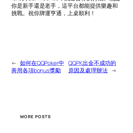
你是新手還是老手，這平台都能提供樂趣和
挑戰。祝你牌運亨通，上桌順利！
←
如何在QQPoker中
QQPK出金不成功的
善用各項bonus獎勵
原因及處理辦法
→
MORE POSTS