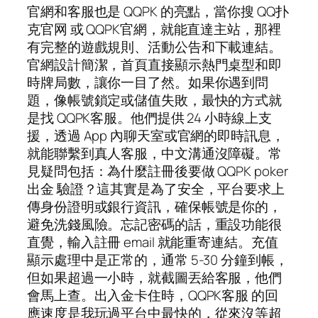
官網和客服也是 QQPK 的亮點，當你搜 QQ扑
克官网 或 QQPK官網，就能直達主站，那裡
有完整的遊戲規則、活動公告和下載連結。
官網設計簡潔，首頁直接顯示熱門桌型和即
時牌局數，讓你一目了然。如果你遇到問
題，像帳號鎖定或儲值失敗，最快的方式就
是找 QQPK客服。他們提供 24 小時線上支
援，透過 App 內聊天室或官網的即時訊息，
就能聯繫到真人客服，中文溝通沒障礙。常
見疑問包括：為什麼註冊後要做 QQPK poker
出金 驗證？這其實是為了安全，平台要求上
傳身份證明或銀行資訊，確保帳號是你的，
避免洗錢風險。忘記密碼的話，重設功能很
直覺，輸入註冊 email 就能重寄連結。充值
顯示處理中是正常的，通常 5-30 分鐘到帳，
但如果超過一小時，就截圖丟給客服，他們
會馬上查。出入金卡住時，QQPK客服 的回
應速度是我玩過平台中最快的，從來沒等超