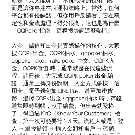
就是「人人能玩」，不挑戰你的技術門檻，
而是讓你專注在牌運和策略上。當然，任何
平台都有優缺點，但從用戶反饋看，它在穩
定性和金流處理上得分很高，這也是為什麼
「QQPoker指南」這種搜尋詞這麼熱門。
入金、儲值和出金是實際操作的核心，大家
搜 QQPK出金、QQPK抽水、qqpoker抽水、
qqpoker rake、rake poker 中文、QQPK入
金、QQPK儲值 時，通常就是在找這些流
程。註冊後，先完成 QQPK poker 出金 驗
證，通常上傳身份證明。入金方式多樣：信
用卡、電子錢包如 LINE Pay、甚至加密貨
幣。選擇 QQPK出金 / qqpoker抽水 時，存錢
通常即時到帳，沒手續費。但出金就嚴格
了，得通過 KYC（Know Your Customer）檢
查，第一次可能要等 1-3 天。流程大致是：登
入 → 選擇提領 → 輸入金額和帳戶 → 確認。