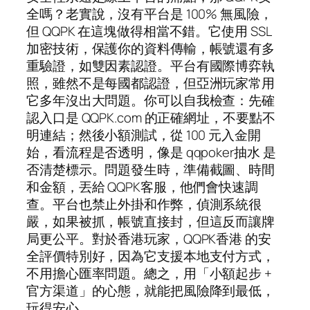
全嗎？老實說，沒有平台是 100% 無風險，
但 QQPK 在這塊做得相當不錯。它使用 SSL
加密技術，保護你的資料傳輸，帳號還有多
重驗證，如雙因素認證。平台有國際博弈執
照，雖然不是每國都認證，但亞洲玩家常用
它多年沒出大問題。你可以自我檢查：先確
認入口是 QQPK.com 的正確網址，不要點不
明連結；然後小額測試，從 100 元入金開
始，看流程是否透明，像是 qqpoker抽水 是
否清楚標示。問題發生時，準備截圖、時間
和金額，丟給 QQPK客服，他們會快速調
查。平台也禁止外掛和作弊，偵測系統很
嚴，如果被抓，帳號直接封，但這反而讓牌
局更公平。對於香港玩家，QQPK香港 的安
全評價特別好，因為它支援本地支付方式，
不用擔心匯率問題。總之，用「小額起步 +
官方渠道」的心態，就能把風險降到最低，
玩得安心。