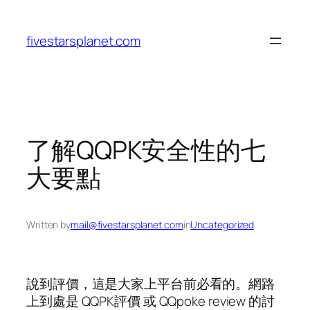
Skip
to
fivestarsplanet.com
content
了解QQPK安全性的七
大要點
Written by
mail@fivestarsplanet.com
in
Uncategorized
說到評價，這是大家上平台前必看的。網路
上到處是 QQPK評價 或 QQpoke review 的討