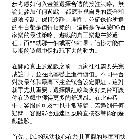
步考慮如何入金並選擇合適的投注策略。無
論是參加任何遊戲，都應重視自身的資金和
風險控制。保持冷靜、理性，並確保你所選
的平台都是值得信賴的，這將是你享受DG百
家樂的最佳策略。遊戲的真正樂趣在於過
程，而非就那一個或兩個結果，這樣才能在
長期的遊戲中保持玩下去的動力。
在開始真正的遊戲之前，玩家往往需要先完
成註冊，並在此基礎上進行儲值。不同平台
對於最低和最高下注金額會設定限紅，這對
新手尤其重要，選擇限紅較為友好桌台可讓
你在遊戲中獲得更多的舒適感。在此過程
中，客服的可及性也非常關鍵，若遇到任何
疑問，客服能否迅速回應將直接影響你的遊
戲體驗。
首先，DG的玩法核心在於其直觀的界面和快