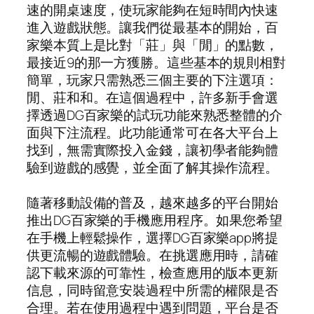
速的開桌速度，使玩家能夠在短時間內快速
進入遊戲狀態。讓我們從最基本的開始，百
家樂本質上是比對「莊」與「閒」的點數，
最接近9的那一方獲勝。這些基本的規則相對
簡單，玩家只需熟悉三個主要的下注選項：
閒、莊和和。在這個過程中，許多新手會選
擇透過DG百家樂的試玩功能來熟悉整體的介
面與下注流程。此功能通常可在各大平台上
找到，無需實際投入金錢，讓初學者能夠體
驗到遊戲的感覺，並全面了解其操作流程。
隨著移動設備的普及，越來越多的平台開始
推出DG百家樂的手機應用程序。如果您希望
在手機上輕鬆操作，選擇DG百家樂app將提
供更流暢的遊戲體驗。在挑選應用時，請確
認下載來源的可靠性，檢查應用的版本更新
信息，同時留意安裝過程中所需的權限是否
合理。若在使用過程中遇到問題，平台是否