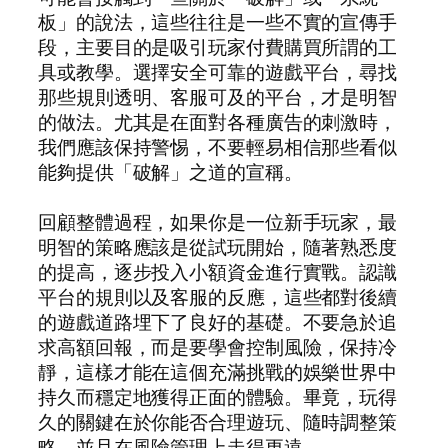
板」的說法，這些往往是一些不實的宣傳手
段，主要目的是吸引玩家付費購買所謂的工
具或教學。選擇安全可靠的遊戲平台，尋找
那些規則透明、客服可及的平台，才是明智
的做法。尤其是在面對各種廣告的刺激時，
我們應該保持警惕，不要輕易相信那些看似
能夠提供「破解」之道的宣稱。
回顧整體過程，如果你是一位新手玩家，最
明智的策略應該是從試玩開始，隨著熟悉度
的提高，逐步投入小額資金進行實戰。認識
平台的規則以及客服的反應，這些都對後續
的遊戲道路埋下了良好的基礎。不要急於追
求高額回報，而是要學會控制風險，保持冷
靜，這樣才能在這個充滿挑戰的娛樂世界中
持久而穩定地獲得正面的體驗。畢竟，玩得
久的關鍵在於你能否合理遊玩、隨時調整策
略，並且在風險管理上走得更遠。