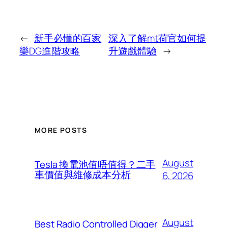
←
新手必懂的百家
深入了解mt荷官如何提
樂DG進階攻略
升遊戲體驗
→
MORE POSTS
August
Tesla 換電池值唔值得？二手
車價值與維修成本分析
6, 2026
August
Best Radio Controlled Digger