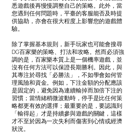
悉遊戲後再慢慢調整自己的策略。此外，當
您遇到任何問題時，平臺的客服能否及時提
供協助，亦會在很大程度上影響您的遊戲體
驗。
除了掌握基本規則，新手玩家也可能會搜尋
DG百家樂的策略、打法和攻略。然而必須強
調的是，百家樂本質上是一個機率遊戲，並
沒有任何方法可以保證長期勝利。因此，與
其專注於尋找「必勝法」，不如學會如何管
理風險和資金。例如，下注金額的分配應該
是固定的，避免因為連續輸掉而加倍下注的
習慣；當情緒稍微波動時，停手是比任何策
略都更有效的選擇；最重要的是，要認識到
「輸得起」才是持續參與遊戲的關鍵，這樣
才不至於因為一次失利而傷害到心情或經濟
狀況。