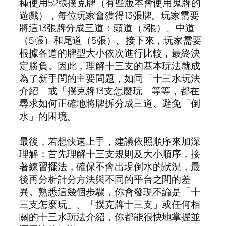
種使用52張撲克牌（有些版本會使用鬼牌的
遊戲），每位玩家會獲得13張牌。玩家需要
將這13張牌分成三道：頭道（3張）、中道
（5張）和尾道（5張）。接下來，玩家需要
根據各道的牌型大小依次進行比較，最終決
定勝負。因此，理解十三支的基本玩法就成
為了新手問的主要問題，如同「十三水玩法
介紹」或「撲克牌13支怎麼玩」等等，都在
尋求如何正確地將牌拆分成三道、避免「倒
水」的困境。
最後，若想快速上手，建議依照順序來加深
理解：首先理解十三支規則及大小順序，接
著練習擺法，確保不會出現倒水的狀況，最
後再分析計分方法與不同的平台之間的差
異。熟悉這幾個步驟，你會發現不論是「十
三支怎麼玩」、「撲克牌十三支」或任何相
關的十三水玩法介紹，你都能很快地掌握並