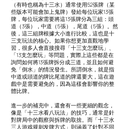
（有時也稱為十三水）通常使用52張牌（某
些版本可能會加上鬼牌）發給每位玩家13張
牌，每位玩家需要將這13張牌分為三組：頭
道（3張），中道（5張），尾道（5張）。然
後，這三組牌根據大小進行比較，這也是十
三支玩法的核心。如果你想更加直觀地學
習，很多人會直接搜尋「十三支怎麼玩」、
「13支怎麼玩」等問題，實際上這些都是在
詢問如何將13張牌拆分成三道，並且如何避
免「倒水」的情況發生。所謂倒水，就是指
中道或頭道的牌比尾道的牌還要大，這在遊
戲中是需要避免的，因為這樣會影響你的整
體比牌。
進一步的補充中，還會有一些更細的觀念，
像是「十三水看八玩法」的技巧，通常是針
對牌局中的觀察與拆牌的取捨。而「十三水
三人游戏规则发牌方式」則涵蓋了針對不同