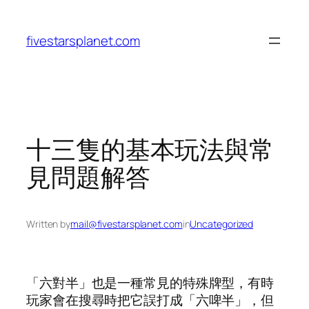
Skip
to
fivestarsplanet.com
content
十三隻的基本玩法與常
見問題解答
Written by
mail@fivestarsplanet.com
in
Uncategorized
「六對半」也是一種常見的特殊牌型，有時
玩家會在搜尋時把它誤打成「六啤半」，但