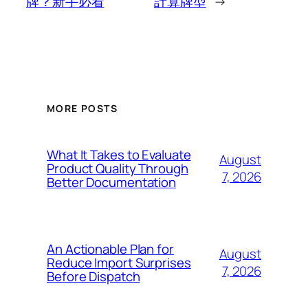
牌？新手必看
計算牌型
→
MORE POSTS
What It Takes to Evaluate
August
Product Quality Through
7, 2026
Better Documentation
An Actionable Plan for
August
Reduce Import Surprises
7, 2026
Before Dispatch