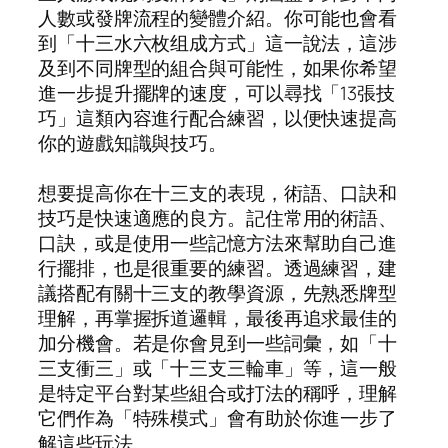
人數或發牌流程的變體介紹。你可能也會看
到「十三水六枚组成方式」這一說法，這涉
及到不同牌型的組合與可能性，如果你希望
進一步提升擺牌的速度，可以尋找「13張技
巧」這類內容進行配合練習，以便快速提高
你的遊戲知識與技巧。
想要提高你在十三支的表現，術語、口訣和
技巧是快速適應的良方。記住常用的術語、
口訣，或是使用一些記憶方法來幫助自己進
行擺排，也是很重要的練習。透過練習，建
議搭配有關十三支的教學資源，先熟悉牌型
理解，再掌握拆道邏輯，最後再追求最佳的
加分機會。若是你會見到一些詞彙，如「十
三支衝三」或「十三支三輪車」等，這一般
是特定平台對某些組合或打法的稱呼，理解
它們作為「特殊模式」會有助於你進一步了
解這些玩法。