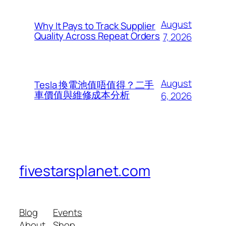
August
Why It Pays to Track Supplier
Quality Across Repeat Orders
7, 2026
August
Tesla 換電池值唔值得？二手
車價值與維修成本分析
6, 2026
fivestarsplanet.com
Blog
Events
About
Shop