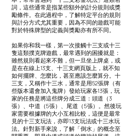
詞，這些通常是指某些額外的計分規則或獎
勵條件。在此過程中，了解特定平台的規則
與計分方式尤其重要，因為不同的遊戲可能
對於特殊牌型的定義與獎勵亦有所不同。
如果你和我一樣，第一次接觸十三支或十三
隻這類撲克牌遊戲，最常遇到的困擾就是：
雖然規則看起來不難，但一旦坐上牌桌，或
是在在線上13支、十三支網頁版上，就不知
如何擺牌、怎麼比，甚至應該怎麼算分。十
三支，又稱作十三水，通常是用52張牌（有
些版本還會加入鬼牌）發給玩家各13張，玩
家的任務是將這些牌分成三道：頭道（3
張）、中道（5張）、尾道（5張）。然後玩
家需要根據牌的大小互相比較，這便是最常
見的十三支玩法，亦即13支玩法或十三水玩
法。針對新手來說，了解「倒水」的概念至