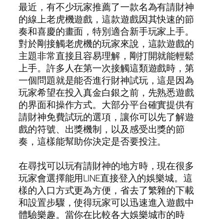
最近，有不少玩家推薦了一款名為有請財神
的線上老虎機遊戲，這款遊戲因其快速的節
奏和喜慶的畫面，特別適合新手玩家上手。
對於剛接觸老虎機的玩家來說，這款遊戲的
主題非常直接且容易理解，剛打開就能輕鬆
上手。許多人在第一次接觸這類遊戲時，第
一個問題就是能否進行財神試玩，這是因為
玩家希望在投入真金白銀之前，先熟悉遊戲
的界面和操作方式。大部分平台確實提供有
請財神免費試玩的選項，讓你可以先了解遊
戲的符號、出獎機制，以及感受出獎的節
奏，這樣能幫助你決定是否要投注。
在尋找可以玩有請財神的地方時，現在很多
玩家會選擇能用LINE直接登入的娛樂城。這
樣的入口方式更為方便，省去了繁雜的下載
和設置步驟，使得玩家可以迅速進入遊戲中
體驗樂趣。當你在比較各大娛樂城市的時