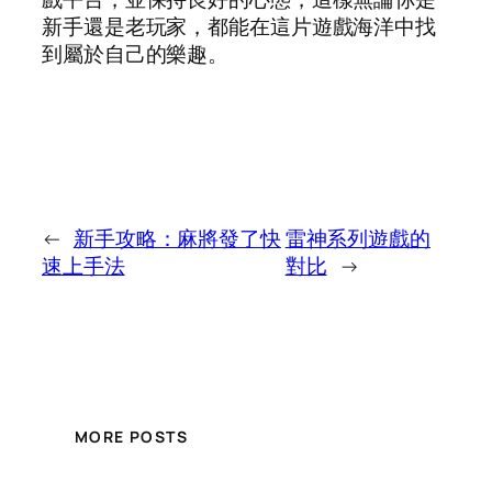
新手還是老玩家，都能在這片遊戲海洋中找
到屬於自己的樂趣。
←
新手攻略：麻將發了快
雷神系列遊戲的
速上手法
對比
→
MORE POSTS