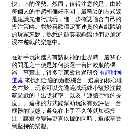
快」上的優勢。然而，值得注意的是，由於
每個人的手感和偏好不同，最穩妥的方式還
是建議先進行試玩，進一步確認適合自己的
投注策略。對於喜歡穩定而連貫的遊戲體驗
的玩家來說，熟悉的節奏能夠讓他們更加沉
浸在遊戲的樂趣中。
在新手玩家踏入有請財神的世界時，最關心
的問題之一便是如何挑選一台比較順的機
器。事實上，很多玩家會透過研究
有請財神
選桌
來找到合適的遊戲機台。選桌的核心理
念在於，玩家可以先透過試玩或小額投注觀
察遊戲的「出獎頻率」以及「連續空轉的長
度」。這樣的方式能幫助玩家有效評估一台
機器的狀態，避免在上手不久後就加碼投
注。讓選擇變得更有依據的同時，還能享受
到堅持的樂趣。