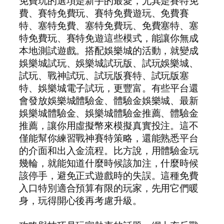
免費玩的選項是新手的最愛，尤其是賽特免
費、賽特免費玩、賽特免費遊玩、免費賽
特、塞特免費、塞特免費玩、免費塞特、塞
特免費玩、賽特免遊這些模式，能讓你無成
本地測試遊戲。搭配娛樂城的活動，就變成
娛樂城試玩、娛樂城試玩版、試玩娛樂城、
試玩、戰神試玩、試玩版賽特、試玩版塞
特、娛樂城電子試玩，更豐富。有些平台還
會發放娛樂城體驗金、體驗金娛樂城、最新
娛樂城體驗金、娛樂城體驗金推薦、體驗金
推薦，讓你用虛擬幣來模擬真實投注。這不
僅能幫你練習戰神賽特策略，還能熟悉平台
的介面和出入金流程。比方說，用體驗金玩
幾輪，就能知道什麼時候該加注，什麼時候
該停手，避免正式遊戲時的失誤。這種免費
入口特別適合預算有限的玩家，先用它們暖
身，玩得開心後再考慮升級。