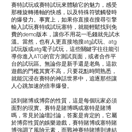
賽特試玩或賽特試玩來體驗它的魅力，感受
那種旋轉捲軸的快感，以及特殊符號觸發時
的爆發力。事實上，如果你直接在搜尋引擎
輸入試玩賽特或試玩塞特，就能輕鬆找到免
費的demo版本，讓你不用花一毛錢就先試水
溫。當然，也有人更直接地搜atg試玩、atg
試玩版或atg電子試玩，這些關鍵字往往能引
導你進入ATG的官方測試頁面，或者合作平
台的試玩區。無論你是新手還是老鳥，這款
遊戲的門檻其實不高，只要花點時間熟悉，
就能沉浸在賽特的神話世界中，追逐那些讓
人心跳加速的倍率爆發。
談到賭博或博弈的性質，這是每個玩家必須
面對的現實。賽特是賭博嗎或塞特是賭博
嗎，常見於論壇討論，答案是肯定的，它屬
於博弈性質的娛樂遊戲，賽特賭博或塞特賭
博強調了風險元素，而戰神賽特賭博則連結