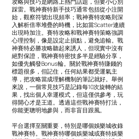
攻略與技巧是網路上熱門話題，但要小心別
踩雷。戰神賽特新手技巧通常包括從小注開
始，觀察符號出現頻率；戰神賽特攻略則深
入解析倍率堆疊的時機，比如當Scatter連續
出現時加注。賽特攻略和戰神賽特策略強調
心理控制，像是設定止損點，避免追輸。戰
神賽特必勝攻略聽起來誘人，但現實中沒有
絕對保證，戰神賽特密技多半是經驗分享，
如優先觸發Bonus輪。關於戰神賽特賺錢的
標題很多，但記住，任何結果都受運氣主
導，把攻略當成理解機制的筆記就好。舉例
來說，一個常見技巧是記錄每10次旋轉的結
果，找出個人幸運模式，但這僅供參考，玩
得開心才是王道。透過這些戰神賽特打法，
你能更聰明地參與，而非盲目跟風。
平台選擇至關重要，特別是哪個娛樂城收錄
戰神賽特。戰神賽特哪個娛樂城或賽特娛樂