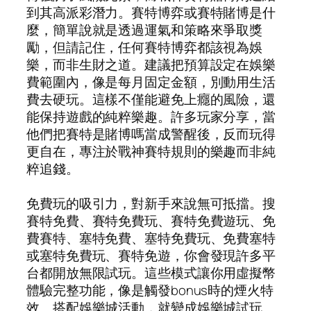
到其高派彩潛力。賽特博弈或賽特賭博是什
麼，簡單說就是透過運氣和策略來爭取獎
勵，但請記住，任何賽特博弈都該視為娛
樂，而非生財之道。建議把預算設定在娛樂
費範圍內，像是每月固定金額，別動用生活
費去硬玩。這樣不僅能避免上癮的風險，還
能保持遊戲的純粹樂趣。許多玩家分享，當
他們把賽特是賭博嗎當成警醒後，反而玩得
更自在，專注於戰神賽特規則的樂趣而非純
粹追錢。
免費玩的吸引力，對新手來說無可抵擋。搜
賽特免費、賽特免費玩、賽特免費遊玩、免
費賽特、塞特免費、塞特免費玩、免費塞特
或塞特免費玩、賽特免遊，你會發現許多平
台都開放無限試玩。這些模式讓你用虛擬幣
體驗完整功能，像是觸發bonus時的煙火特
效。搭配娛樂城活動，就變成娛樂城試玩、