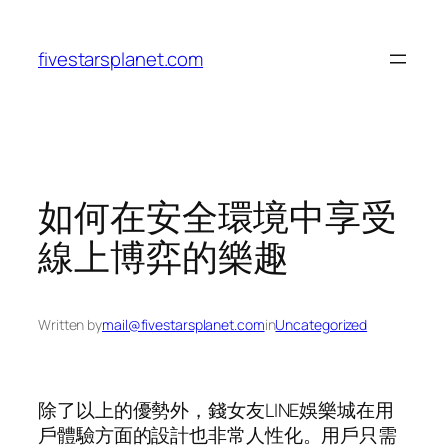
Skip
to
fivestarsplanet.com
content
如何在安全環境中享受
線上博弈的樂趣
Written by
mail@fivestarsplanet.com
in
Uncategorized
除了以上的優勢外，錢女友LINE娛樂城在用
戶體驗方面的設計也非常人性化。用戶只需