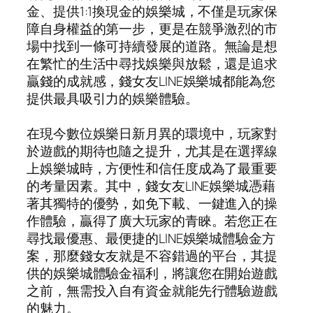
金、提供1:1換現金的娛樂城，不僅是玩家保
障自身權益的第一步，更是在競爭激烈的市
場中找到一條可持續發展的道路。無論是想
在繁忙的生活中尋找娛樂與放鬆，還是追求
贏錢的成就感，錢女友LINE娛樂城都能為您
提供最具吸引力的娛樂體驗。
在現今數位娛樂日新月異的環境中，玩家對
於遊戲的期待也隨之提升，尤其是在選擇線
上娛樂城時，方便性和信任度成為了最重要
的考量因素。其中，錢女友LINE娛樂城憑藉
著其獨特的優勢，如免下載、一鍵進入的操
作體驗，贏得了廣大玩家的青睞。若您正在
尋找最優惠、最便捷的LINE娛樂城體驗金方
案，那麼錢女友就是不容錯過的平台，其提
供的娛樂城體驗金福利，將讓您在開始遊戲
之前，無需投入自有資金就能先行體驗遊戲
的魅力。