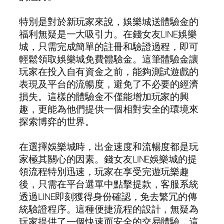
特別是對於新玩家來說，娛樂城送體驗金的
福利無疑是一大吸引力。在錢女友LINE娛樂
城，只需完成簡單的註冊和驗證過程，即可
輕鬆領取娛樂城免費體驗金。這筆體驗金讓
玩家在投入自有資金之前，能夠測試遊戲的
表現及平台的流暢度，避免了不必要的經濟
損失。這樣的體驗金不僅能增加玩家的興
趣，更能為他們提供一個相對安全的環境來
探索博弈的世界。
在選擇娛樂城時，出金速度和流暢度都是玩
家極其關心的因素。錢女友LINE娛樂城的提
領流程特別迅速，玩家在享受完遊玩樂趣
後，只需在平台選單中點擊提款，客服系統
透過LINE即刻獲得身份確認，免去繁冗的傳
統驗證程序。這種便捷流程的設計，無疑為
玩家提供了一個快速而安全的交易體驗，這