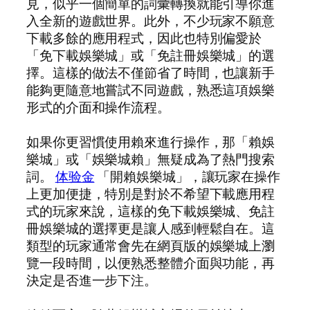
見，似乎一個簡單的詞彙轉換就能引導你進
入全新的遊戲世界。此外，不少玩家不願意
下載多餘的應用程式，因此也特別偏愛於
「免下載娛樂城」或「免註冊娛樂城」的選
擇。這樣的做法不僅節省了時間，也讓新手
能夠更隨意地嘗試不同遊戲，熟悉這項娛樂
形式的介面和操作流程。
如果你更習慣使用賴來進行操作，那「賴娛
樂城」或「娛樂城賴」無疑成為了熱門搜索
詞。
体验金
「開賴娛樂城」，讓玩家在操作
上更加便捷，特別是對於不希望下載應用程
式的玩家來說，這樣的免下載娛樂城、免註
冊娛樂城的選擇更是讓人感到輕鬆自在。這
類型的玩家通常會先在網頁版的娛樂城上瀏
覽一段時間，以便熟悉整體介面與功能，再
決定是否進一步下注。