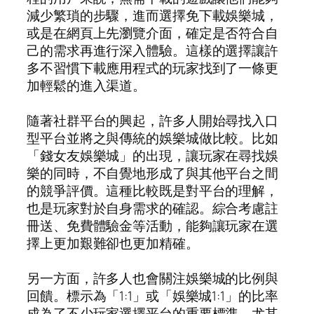
減少繁瑣的步驟，進而選擇免下載娛樂城，
或是在網頁上先瀏覽介面，確定是否符合自
己的需求再進行深入體驗。這樣的選擇讓許
多不習慣下載應用程式的玩家找到了一條更
加輕鬆的進入渠道。
隨著社群平台的興起，許多人開始尋找入口
型平台並將之與傳統的娛樂城做比較。比如
「錢女友娛樂城」的出現，讓玩家在尋找娛
樂的同時，不自覺地形成了與其他平台之間
的競爭評價。這種比較既是對平台的理解，
也是玩家對於自身需求的確認。綜合考慮註
冊送、免費體驗金等活動，能夠讓玩家在選
擇上更加艱難卻也更加精確。
另一方面，許多人也會關注娛樂城的比例與
回饋。標示為「1:1」或「娛樂城1:1」的比率
成為了不少玩家選擇平台的重要標準。尤其