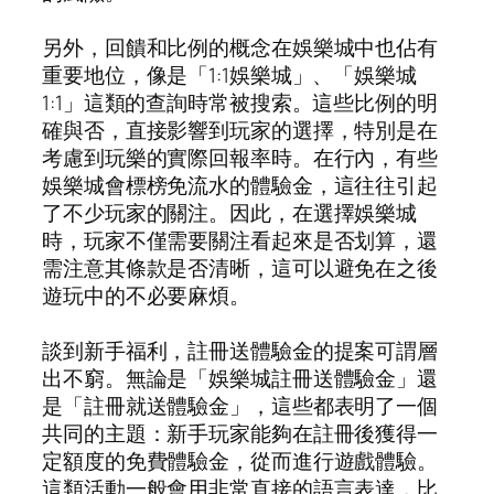
另外，回饋和比例的概念在娛樂城中也佔有
重要地位，像是「1:1娛樂城」、「娛樂城
1:1」這類的查詢時常被搜索。這些比例的明
確與否，直接影響到玩家的選擇，特別是在
考慮到玩樂的實際回報率時。在行內，有些
娛樂城會標榜免流水的體驗金，這往往引起
了不少玩家的關注。因此，在選擇娛樂城
時，玩家不僅需要關注看起來是否划算，還
需注意其條款是否清晰，這可以避免在之後
遊玩中的不必要麻煩。
談到新手福利，註冊送體驗金的提案可謂層
出不窮。無論是「娛樂城註冊送體驗金」還
是「註冊就送體驗金」，這些都表明了一個
共同的主題：新手玩家能夠在註冊後獲得一
定額度的免費體驗金，從而進行遊戲體驗。
這類活動一般會用非常直接的語言表達，比