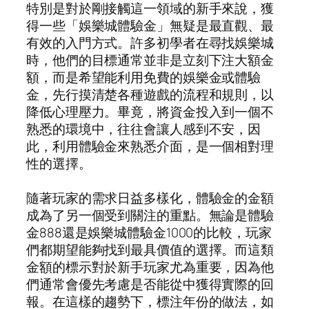
特別是對於剛接觸這一領域的新手來說，獲
得一些「娛樂城體驗金」無疑是最直觀、最
有效的入門方式。許多初學者在尋找娛樂城
時，他們的目標通常並非是立刻下注大額金
額，而是希望能利用免費的娛樂金或體驗
金，先行摸清楚各種遊戲的流程和規則，以
降低心理壓力。畢竟，將資金投入到一個不
熟悉的環境中，往往會讓人感到不安，因
此，利用體驗金來熟悉介面，是一個相對理
性的選擇。
隨著玩家的需求日益多樣化，體驗金的金額
成為了另一個受到關注的重點。無論是體驗
金888還是娛樂城體驗金1000的比較，玩家
們都期望能夠找到最具價值的選擇。而這類
金額的標示對於新手玩家尤為重要，因為他
們通常會優先考慮是否能從中獲得實際的回
報。在這樣的趨勢下，標注年份的做法，如