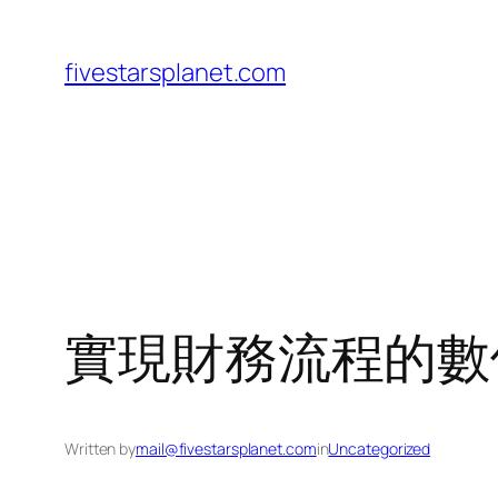
Skip
to
fivestarsplanet.com
content
實現財務流程的數
Written by
mail@fivestarsplanet.com
in
Uncategorized