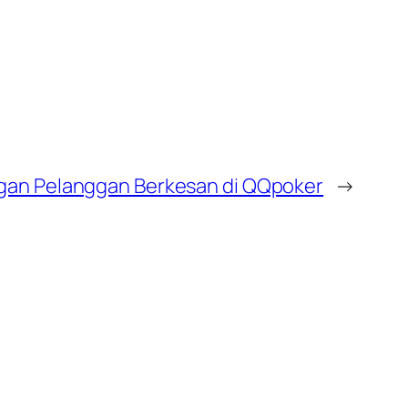
an Pelanggan Berkesan di QQpoker
→