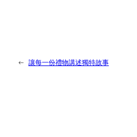
←
讓每一份禮物講述獨特故事