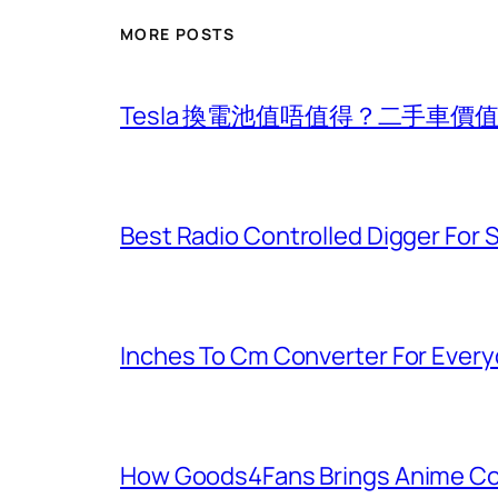
MORE POSTS
Tesla 換電池值唔值得？二手車
Best Radio Controlled Digger For 
Inches To Cm Converter For Eve
How Goods4Fans Brings Anime Col