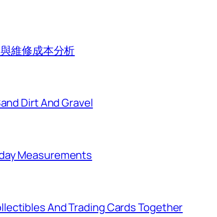
價值與維修成本分析
Sand Dirt And Gravel
ryday Measurements
lectibles And Trading Cards Together