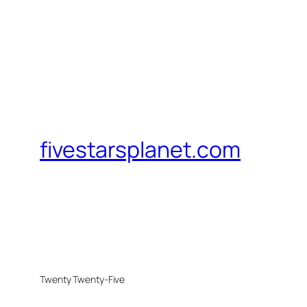
fivestarsplanet.com
Twenty Twenty-Five