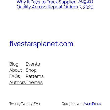
August
Why It Pays to Track Supplier
Quality Across Repeat Orders
7, 2026
fivestarsplanet.com
Blog
Events
About
Shop
FAQs
Patterns
Authors
Themes
Twenty Twenty-Five
Designed with
WordPress