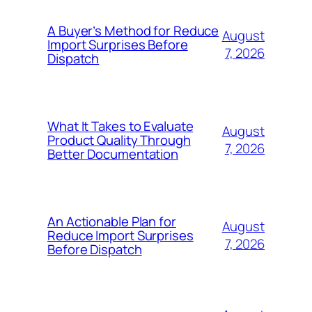
A Buyer’s Method for Reduce
August
Import Surprises Before
7, 2026
Dispatch
What It Takes to Evaluate
August
Product Quality Through
7, 2026
Better Documentation
An Actionable Plan for
August
Reduce Import Surprises
7, 2026
Before Dispatch