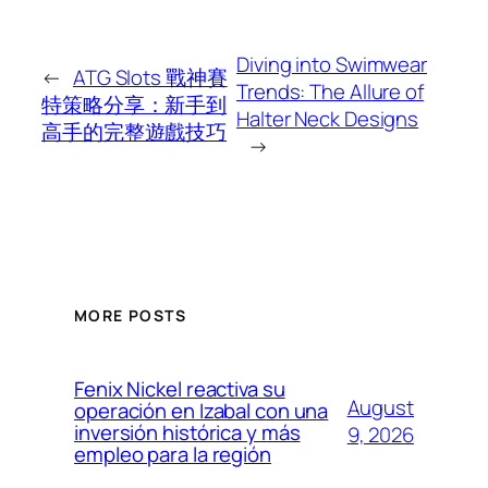
Diving into Swimwear
←
ATG Slots 戰神賽
Trends: The Allure of
特策略分享：新手到
Halter Neck Designs
高手的完整遊戲技巧
→
MORE POSTS
Fenix Nickel reactiva su
August
operación en Izabal con una
inversión histórica y más
9, 2026
empleo para la región