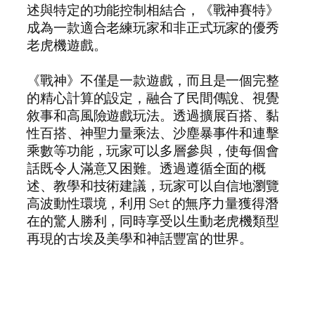
述與特定的功能控制相結合，《戰神賽特》
成為一款適合老練玩家和非正式玩家的優秀
老虎機遊戲。
《戰神》不僅是一款遊戲，而且是一個完整
的精心計算的設定，融合了民間傳說、視覺
敘事和高風險遊戲玩法。透過擴展百搭、黏
性百搭、神聖力量乘法、沙塵暴事件和連擊
乘數等功能，玩家可以多層參與，使每個會
話既令人滿意又困難。透過遵循全面的概
述、教學和技術建議，玩家可以自信地瀏覽
高波動性環境，利用 Set 的無序力量獲得潛
在的驚人勝利，同時享受以生動老虎機類型
再現的古埃及美學和神話豐富的世界。