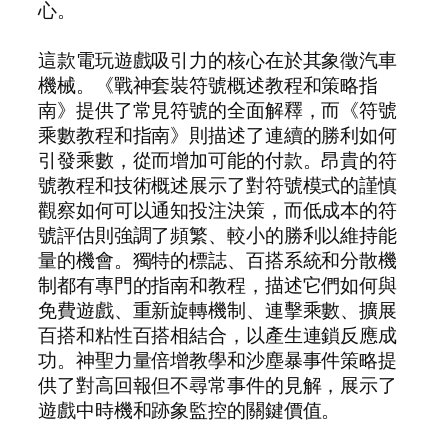
心。
這款電玩遊戲吸引力的核心在於其象徵汽車
機械。《戰神套裝符號概述教程和策略指
南》提供了常見符號的全面解釋，而《符號
乘數教程和指南》則描述了連續的勝利如何
引發乘數，從而增加可能的付款。昂貴的符
號教程和技術概述展示了對符號模式的謹慎
觀察如何可以通知投注決策，而低成本的符
號評估則強調了頻繁、較小的勝利以維持能
量的機會。獨特的標誌、百搭系統和分散機
制都有專門的指南和教程，描述它們如何與
免費遊戲、重新旋轉機制、連擊乘數、擴展
百搭和粘性百搭相結合，以產生連鎖反應成
功。神聖力量倍增教學和沙塵暴事件策略提
供了對高回報但不尋常事件的見解，展示了
遊戲中時機和跡象監控的關鍵價值。