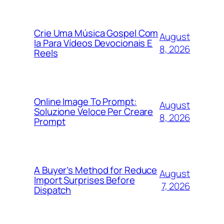
Crie Uma Música Gospel Com
August
Ia Para Vídeos Devocionais E
8, 2026
Reels
Online Image To Prompt:
August
Soluzione Veloce Per Creare
8, 2026
Prompt
A Buyer’s Method for Reduce
August
Import Surprises Before
7, 2026
Dispatch