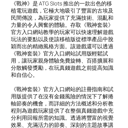
《戰神》是 ATG Slots 推出的一款出色的移
植電玩遊戲，它極大地吸引了豐富的古埃及
民間傳說，為玩家提供了充滿技術、混亂和
力量的令人興奮的體驗。存取《戰神套裝》
官方入口網站教學的玩家可以快速理解遊戲
玩法的要點以及使該移植版從標準產品中脫
穎而出的精緻風格方面。該遊戲還可以透過
《戰神套裝》官方入口網站試用版輕鬆試
用，讓玩家親身體驗免費旋轉、百搭擴展和
分散觸發獎勵，在玩真錢遊戲之前提高知識
和自信心。
《戰神套裝》官方入口網站的註冊指南和試
用版提供了在沒有金錢風險的情況下了解捲
軸節奏的機會，而詳細的方法概述和分析教
程則為遊戲玩家提供了在整個真錢遊戲中充
分利用回報所需的知識。透過將豐富的視覺
效果、充滿活力的節奏、深刻的主題故事講