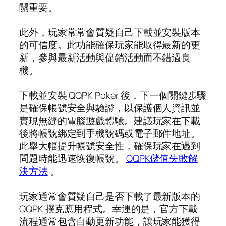
關重要。
此外，玩家常常會質疑自己下載並安裝版本
的可信度。此功能確保玩家能取得最新的更
新，參與最新活動與促銷活動而不錯過良
機。
下載並安裝 QQPK Poker 後，下一個關鍵步驟
是確保帳號安全與驗證，以保護個人資訊並
實現無縫的電腦遊戲體驗。建議玩家在下載
後將帳號綁定到手機號碼或電子郵件地址。
此舉大幅提升帳號安全性，確保玩家在遇到
問題時能迅速恢復帳號。
QQPK儲值失敗解
決方法
。
玩家通常會質疑自己是否下載了最新版本的
QQPK 撲克應用程式。幸運的是，官方下載
流程通常包含自動更新功能，讓玩家能獲得