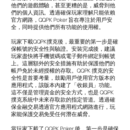
他們的遊戲體驗，甚至更糟的是，威脅到他
們的個人資訊。透過確保玩家理解只能依賴
官方網路，QQPK Poker 旨在專注於用戶安
全，同時提供他們所有功能的使用權。
玩家下載QQPK撲克後，最重要的第一步是確
保帳號的安全性與驗證。安裝完成後，建議
玩家盡快將手機號碼或電子郵件綁定到帳號
上。這層額外的安全措施有助於保護他們的
帳戶免於未經授權的存取。QQPK 撲克的安
全性是首要考量，鼓勵用戶使用官方版本的
應用程式，該版本內建了「收銀員」功能。
這不僅是管理資金的安全方式，也是 QQPK
撲克系統中未來存取款的指定管道。透過確
保金融交易透過官方應用程式網路進行，玩
家能保護交易免受任何潛在威脅。
當玩家下載了 QQPK Poker 後，第一步是確保