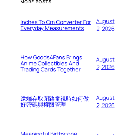
MORE POSTS
August
Inches To Cm Converter For
Everyday Measurements
2, 2026
How Goods4Fans Brings
August
Anime Collectibles And
2, 2026
Trading Cards Together
August
遠端存取閉路電視時如何做
好密碼與權限管理
2, 2026
Meaningful Birthstone