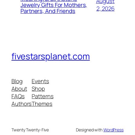
August
Jewelry Gifts For Mothers,
2, 2026
Partners, And Friends
fivestarsplanet.com
Blog
Events
About
Shop
FAQs
Patterns
Authors
Themes
Twenty Twenty-Five
Designed with
WordPress