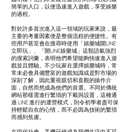
簡單的入口，以便迅速進入遊戲，享受娛樂
的過程。
對於許多首次進入這一領域的玩家來說，最
主要的考量因素便是整個流程的便捷性。有
些用戶甚至會在搜尋時使用「娛樂城開LINE
立即玩」、「開LINE娛樂城」這類語氣強烈
的搜索詞彙，表明他們希望能夠快速進入遊
戲並且體驗。不少玩家在選擇娛樂城時，常
常未必會具備豐富的遊戲知識或是對市場的
深刻了解，因此重視親切和直觀的操作介
面，自然而然成為他們的首選。不同於傳統
網站那樣需進行繁瑣的下載與設置，這種通
過 LINE 進行的運營模式，則令初學者盡可保
持輕鬆自在的心情，而不必因為技術的繁瑣
而感到焦慮。
在現代社會，手機已經成為我們生活中不可