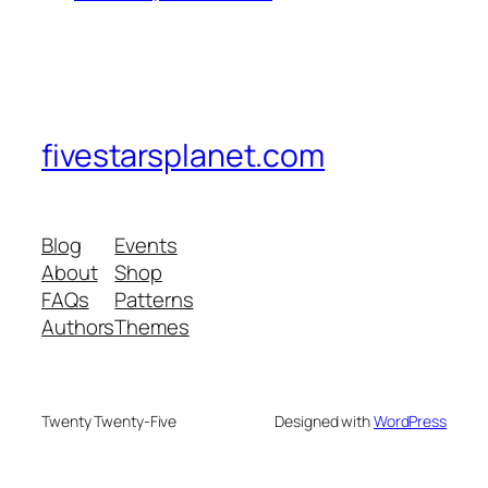
fivestarsplanet.com
Blog
Events
About
Shop
FAQs
Patterns
Authors
Themes
Twenty Twenty-Five
Designed with
WordPress