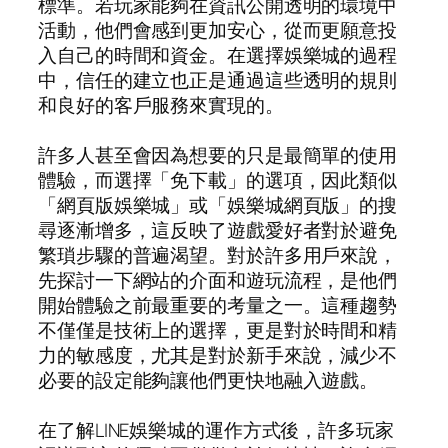
標準。若玩家能夠在資訊公開透明的環境中
活動，他們會感到更加安心，從而更願意投
入自己的時間和資金。在選擇娛樂城的過程
中，信任的建立也正是通過這些透明的規則
和良好的客戶服務來實現的。
許多人甚至會因為想要的只是最簡單的使用
體驗，而選擇「免下載」的選項，因此類似
「網頁版娛樂城」或「娛樂城網頁版」的搜
尋逐漸增多，這反映了遊戲愛好者對於避免
繁瑣步驟的普遍渴望。對於許多用戶來說，
先探討一下網站的介面和遊玩流程，是他們
開始體驗之前最重要的考量之一。這種趨勢
不僅僅是技術上的選擇，更是對於時間和精
力的敏感度，尤其是對於新手來說，減少不
必要的設定能夠讓他們更快地融入遊戲。
在了解LINE娛樂城的運作方式後，許多玩家