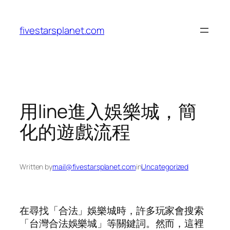
Skip
to
fivestarsplanet.com
content
用line進入娛樂城，簡
化的遊戲流程
Written by
mail@fivestarsplanet.com
in
Uncategorized
在尋找「合法」娛樂城時，許多玩家會搜索
「台灣合法娛樂城」等關鍵詞。然而，這裡