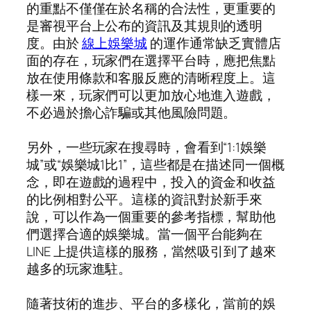
的重點不僅僅在於名稱的合法性，更重要的
是審視平台上公布的資訊及其規則的透明
度。由於
線上娛樂城
的運作通常缺乏實體店
面的存在，玩家們在選擇平台時，應把焦點
放在使用條款和客服反應的清晰程度上。這
樣一來，玩家們可以更加放心地進入遊戲，
不必過於擔心詐騙或其他風險問題。
另外，一些玩家在搜尋時，會看到“1:1娛樂
城”或“娛樂城1比1”，這些都是在描述同一個概
念，即在遊戲的過程中，投入的資金和收益
的比例相對公平。這樣的資訊對於新手來
說，可以作為一個重要的參考指標，幫助他
們選擇合適的娛樂城。當一個平台能夠在
LINE 上提供這樣的服務，當然吸引到了越來
越多的玩家進駐。
隨著技術的進步、平台的多樣化，當前的娛