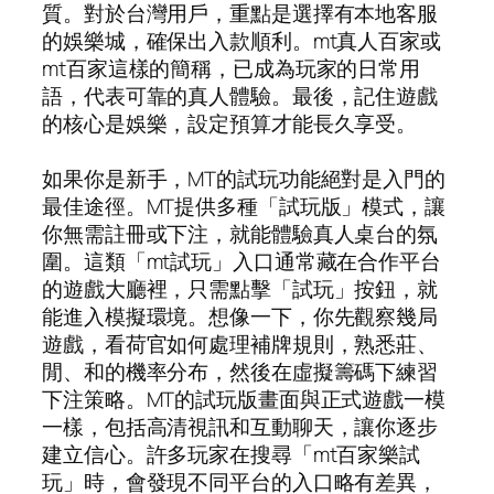
質。對於台灣用戶，重點是選擇有本地客服
的娛樂城，確保出入款順利。mt真人百家或
mt百家這樣的簡稱，已成為玩家的日常用
語，代表可靠的真人體驗。最後，記住遊戲
的核心是娛樂，設定預算才能長久享受。
如果你是新手，MT的試玩功能絕對是入門的
最佳途徑。MT提供多種「試玩版」模式，讓
你無需註冊或下注，就能體驗真人桌台的氛
圍。這類「mt試玩」入口通常藏在合作平台
的遊戲大廳裡，只需點擊「試玩」按鈕，就
能進入模擬環境。想像一下，你先觀察幾局
遊戲，看荷官如何處理補牌規則，熟悉莊、
閒、和的機率分布，然後在虛擬籌碼下練習
下注策略。MT的試玩版畫面與正式遊戲一模
一樣，包括高清視訊和互動聊天，讓你逐步
建立信心。許多玩家在搜尋「mt百家樂試
玩」時，會發現不同平台的入口略有差異，