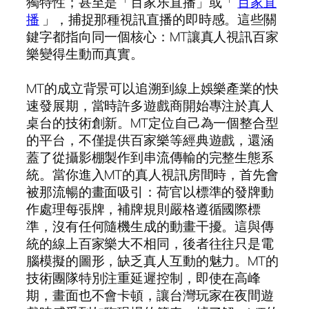
獨特性；甚至是「百家乐直播」或「
百家直
播
」，捕捉那種視訊直播的即時感。這些關
鍵字都指向同一個核心：MT讓真人視訊百家
樂變得生動而真實。
MT的成立背景可以追溯到線上娛樂產業的快
速發展期，當時許多遊戲商開始專注於真人
桌台的技術創新。MT定位自己為一個整合型
的平台，不僅提供百家樂等經典遊戲，還涵
蓋了從攝影棚製作到串流傳輸的完整生態系
統。當你進入MT的真人視訊房間時，首先會
被那流暢的畫面吸引：荷官以標準的發牌動
作處理每張牌，補牌規則嚴格遵循國際標
準，沒有任何隨機生成的動畫干擾。這與傳
統的線上百家樂大不相同，後者往往只是電
腦模擬的圖形，缺乏真人互動的魅力。MT的
技術團隊特別注重延遲控制，即使在高峰
期，畫面也不會卡頓，讓台灣玩家在夜間遊