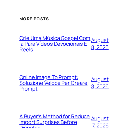
MORE POSTS
Crie Uma Música Gospel Com
August
Ia Para Vídeos Devocionais E
8, 2026
Reels
Online Image To Prompt:
August
Soluzione Veloce Per Creare
8, 2026
Prompt
A Buyer’s Method for Reduce
August
Import Surprises Before
7, 2026
Dispatch