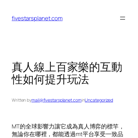
Skip
to
fivestarsplanet.com
content
真人線上百家樂的互動
性如何提升玩法
Written by
mail@fivestarsplanet.com
in
Uncategorized
MT的全球影響力讓它成為真人博弈的標竿，
無論你在哪裡，都能透過mt平台享受一致品