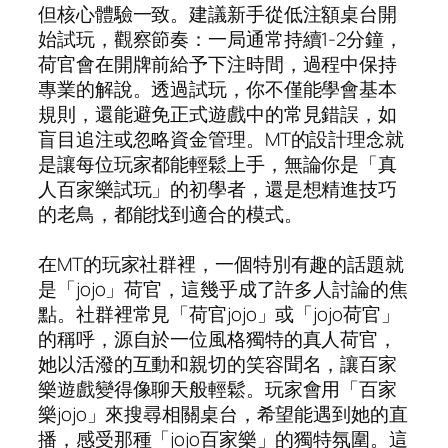
但核心體驗一致。建議新手從低注額桌台開
始試玩，觀察節奏：一局通常持續1-2分鐘，
荷官會在開牌前給予下注時間，過程中保持
專業的解說。透過試玩，你不僅能學會基本
規則，還能避免正式遊戲中的常見錯誤，如
盲目追注或忽略資金管理。MT的設計理念就
是讓每位玩家都能輕鬆上手，無論你是「真
人百家樂試玩」的初學者，還是想精進技巧
的老鳥，都能找到適合的模式。
在MT的玩家社群裡，一個特別有趣的話題就
是「jojo」荷官，這幾乎成了許多人討論的焦
點。社群裡常見「荷官jojo」或「jojo荷官」
的稱呼，源自於一位風格獨特的真人荷官，
她以活潑的互動和親切的笑容聞名，讓百家
樂遊戲變得像聊天般輕鬆。玩家會用「百家
樂jojo」來搜尋相關桌台，希望能遇到她的直
播，感受那種「jojo百家樂」的獨特氛圍。這