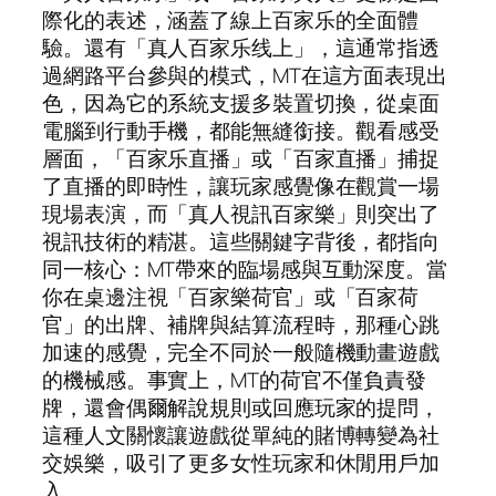
際化的表述，涵蓋了線上百家乐的全面體
驗。還有「真人百家乐线上」，這通常指透
過網路平台參與的模式，MT在這方面表現出
色，因為它的系統支援多裝置切換，從桌面
電腦到行動手機，都能無縫銜接。觀看感受
層面，「百家乐直播」或「百家直播」捕捉
了直播的即時性，讓玩家感覺像在觀賞一場
現場表演，而「真人視訊百家樂」則突出了
視訊技術的精湛。這些關鍵字背後，都指向
同一核心：MT帶來的臨場感與互動深度。當
你在桌邊注視「百家樂荷官」或「百家荷
官」的出牌、補牌與結算流程時，那種心跳
加速的感覺，完全不同於一般隨機動畫遊戲
的機械感。事實上，MT的荷官不僅負責發
牌，還會偶爾解說規則或回應玩家的提問，
這種人文關懷讓遊戲從單純的賭博轉變為社
交娛樂，吸引了更多女性玩家和休閒用戶加
入。