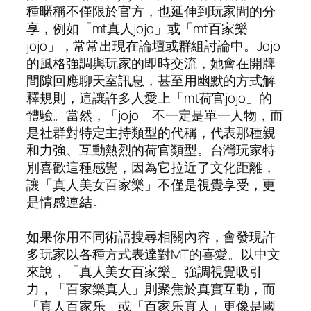
種暱稱不僅限於官方，也延伸到玩家間的分
享，例如「mt真人jojo」或「mt百家樂
jojo」，常常出現在論壇或群組討論中。Jojo
的風格強調與玩家的即時交流，她會在開牌
間隙回應聊天室訊息，甚至用幽默的方式解
釋規則，這讓許多人愛上「mt荷官jojo」的
體驗。當然，「jojo」不一定是單一人物，而
是社群對特定主持類型的代稱，代表那種親
和力強、互動熱烈的荷官類型。台灣玩家特
別喜歡這種感覺，因為它拉近了文化距離，
讓「真人美女百家樂」不僅是視覺享受，更
是情感連結。
如果你用不同術語搜尋相關內容，會發現許
多玩家以各種方式表達對MT的喜愛。以中文
來說，「真人美女百家樂」強調視覺吸引
力，「百家樂真人」則聚焦於真實互動，而
「真人百家乐」或「百家乐真人」更像是國