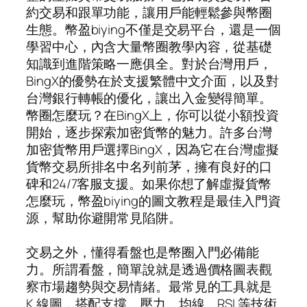
約交易和跟單功能，讓用戶能輕鬆參與幣圈
生態。幣盈biying不僅是交易平台，還是一個
學習中心，內含大量幣圈教學內容，從基礎
知識到進階策略一應俱全。對於台灣用戶，
BingX的優勢在於支援繁體中文介面，以及對
台灣銀行轉帳的優化，讓出入金變得簡單。
幣圈怎麼玩？在BingX上，你可以從小額投資
開始，逐步探索加密貨幣的魅力。許多台灣
加密貨幣用戶選擇BingX，因為它在台灣虛擬
貨幣交易所排名中名列前茅，擁有良好的口
碑和24/7客服支援。如果你想了解虛擬貨幣
怎麼玩，幣盈biying的圖文教程是最佳入門資
源，幫助你避開常見陷阱。
交易之外，懂得看盤也是幣圈入門必備能
力。所謂看盤，簡單說就是透過價格圖表觀
察市場趨勢與交易情緒。最常見的工具就是
K 線圖，搭配支撐、壓力、均線、RSI 等技術