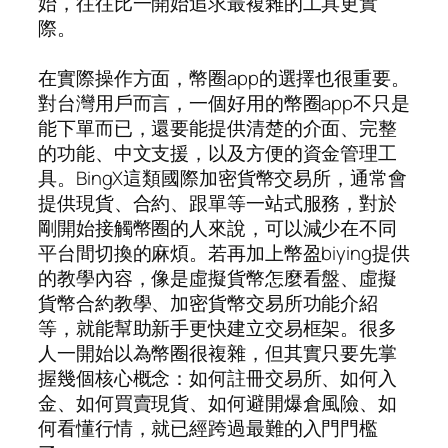
始，往往比一開始追求最複雜的工具更實
際。
在實際操作方面，幣圈app的選擇也很重要。
對台灣用戶而言，一個好用的幣圈app不只是
能下單而已，還要能提供清楚的介面、完整
的功能、中文支援，以及方便的資金管理工
具。BingX這類國際加密貨幣交易所，通常會
提供現貨、合約、跟單等一站式服務，對於
剛開始接觸幣圈的人來說，可以減少在不同
平台間切換的麻煩。若再加上幣盈biying提供
的教學內容，像是虛擬貨幣怎麼看盤、虛擬
貨幣合約教學、加密貨幣交易所功能介紹
等，就能幫助新手更快建立交易框架。很多
人一開始以為幣圈很複雜，但其實只要先掌
握幾個核心概念：如何註冊交易所、如何入
金、如何買賣現貨、如何避開爆倉風險、如
何看懂行情，就已經跨過最難的入門門檻