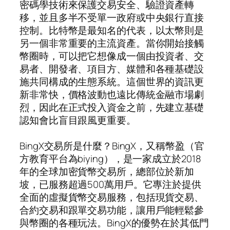
密碼學技術來保護交易安全、驗證資產轉
移，並且多半不受單一政府或中央銀行直接
控制。比特幣是最知名的代表，以太幣則是
另一個非常重要的主流資產。當你開始接觸
幣圈時，可以把它想像成一個由投資者、交
易者、開發者、項目方、媒體和各種基礎設
施共同構成的生態系統。這個世界的資訊更
新非常快，價格波動也遠比傳統金融市場劇
烈，因此在正式投入資金之前，先建立基礎
認知會比盲目跟風更重要。
BingX交易所是什麼？BingX，又稱幣盈（官
方教育平台為biying），是一家成立於2018
年的全球加密貨幣交易所，總部位於新加
坡，已服務超過500萬用戶。它專注於提供
全面的虛擬貨幣交易服務，包括現貨交易、
合約交易和跟單交易功能，讓用戶能輕鬆參
與幣圈的各種玩法。BingX的優勢在於其低門