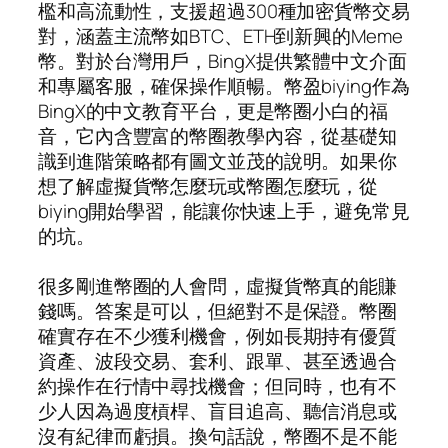
檻和高流動性，支援超過300種加密貨幣交易
對，涵蓋主流幣如BTC、ETH到新興的Meme
幣。對於台灣用戶，BingX提供繁體中文介面
和專屬客服，確保操作順暢。幣盈biying作為
BingX的中文教育平台，更是幣圈小白的福
音，它內含豐富的幣圈教學內容，從基礎知
識到進階策略都有圖文並茂的說明。如果你
想了解虛擬貨幣怎麼玩或幣圈怎麼玩，從
biying開始學習，能讓你快速上手，避免常見
的坑。
很多剛進幣圈的人會問，虛擬貨幣真的能賺
錢嗎。答案是可以，但絕對不是保證。幣圈
確實存在不少獲利機會，例如長期持有優質
資產、波段交易、套利、跟單、甚至透過合
約操作在行情中尋找機會；但同時，也有不
少人因為過度槓桿、盲目追高、聽信消息或
沒有紀律而虧損。換句話說，幣圈不是不能