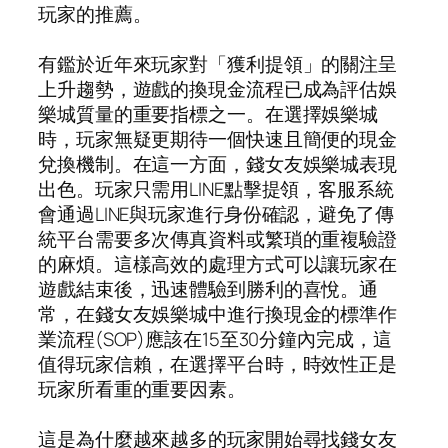
玩家的推薦。
有鑑於近年來玩家對「獲利提領」的關注呈
上升趨勢，遊戲的換現金流程已成為評估娛
樂城質量的重要指標之一。在選擇娛樂城
時，玩家無疑更期待一個快速且簡便的現金
兌換機制。在這一方面，錢女友娛樂城表現
出色。玩家只需用LINE點擊提領，客服系統
會通過LINE與玩家進行身份確認，避免了傳
統平台需要多次傳真資料或繁瑣的重複驗證
的麻煩。這樣高效的處理方式可以讓玩家在
遊戲結束後，迅速體驗到勝利的喜悅。通
常，在錢女友娛樂城中進行換現金的標準作
業流程(SOP)應該在15至30分鐘內完成，這
值得玩家信賴，在選擇平台時，時效性正是
玩家所看重的重要因素。
這是為什麼越來越多的玩家開始尋找錢女友