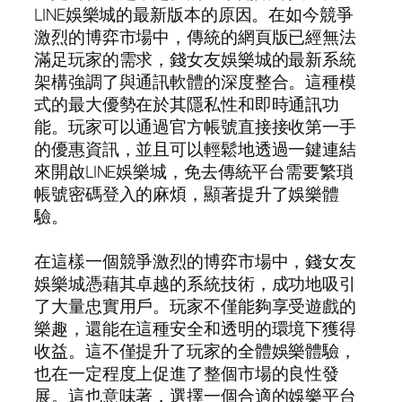
LINE娛樂城的最新版本的原因。在如今競爭
激烈的博弈市場中，傳統的網頁版已經無法
滿足玩家的需求，錢女友娛樂城的最新系統
架構強調了與通訊軟體的深度整合。這種模
式的最大優勢在於其隱私性和即時通訊功
能。玩家可以通過官方帳號直接接收第一手
的優惠資訊，並且可以輕鬆地透過一鍵連結
來開啟LINE娛樂城，免去傳統平台需要繁瑣
帳號密碼登入的麻煩，顯著提升了娛樂體
驗。
在這樣一個競爭激烈的博弈市場中，錢女友
娛樂城憑藉其卓越的系統技術，成功地吸引
了大量忠實用戶。玩家不僅能夠享受遊戲的
樂趣，還能在這種安全和透明的環境下獲得
收益。這不僅提升了玩家的全體娛樂體驗，
也在一定程度上促進了整個市場的良性發
展。這也意味著，選擇一個合適的娛樂平台