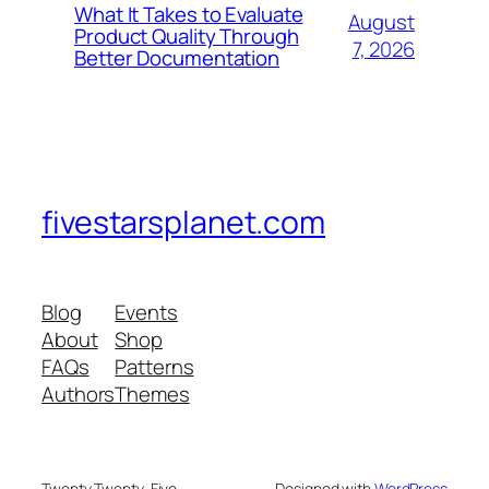
What It Takes to Evaluate
August
Product Quality Through
7, 2026
Better Documentation
fivestarsplanet.com
Blog
Events
About
Shop
FAQs
Patterns
Authors
Themes
Twenty Twenty-Five
Designed with
WordPress