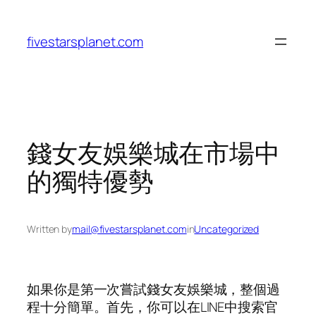
Skip
to
fivestarsplanet.com
content
錢女友娛樂城在市場中
的獨特優勢
Written by
mail@fivestarsplanet.com
in
Uncategorized
如果你是第一次嘗試錢女友娛樂城，整個過
程十分簡單。首先，你可以在LINE中搜索官