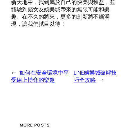
新天地中，找到屬於自己的快樂與獲益，並
體驗到錢女友娛樂城帶來的無限可能和樂
趣。在不久的將來，更多的創新將不斷湧
現，讓我們拭目以待！
←
如何在安全環境中享
LINE娛樂城破解技
受線上博弈的樂趣
巧全攻略
→
MORE POSTS