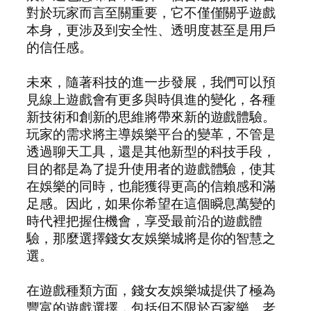
對於玩家而言至關重要，它不僅僅關乎遊戲
本身，更涉及到安全性、透明度甚至是用戶
的信任感。
未來，隨著科技的進一步發展，我們可以預
見線上遊戲會有更多與時俱進的變化，各種
新技術和創新的思維將帶來新的遊戲體驗。
玩家的需求將主導娛樂平台的變革，不管是
透過聊天工具，還是其他新型的科技手段，
目的都是為了提升使用者的遊戲體驗，使其
在娛樂的同時，也能獲得更高的信賴感和滿
足感。因此，如果你希望在這個瞬息萬變的
時代裡把握住機會，享受最前沿的遊戲體
驗，那麼選擇錢女友娛樂城將是你的智慧之
選。
在遊戲種類方面，錢女友娛樂城提供了極為
豐富的遊戲選擇，包括但不限於百家樂、老