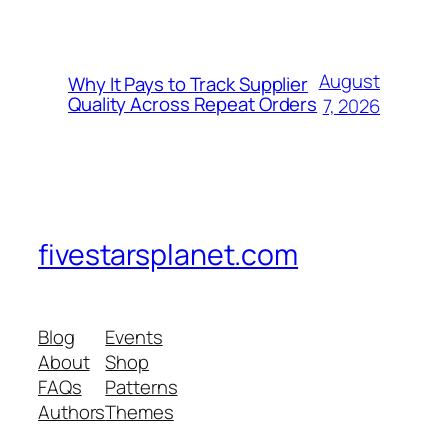
August
Why It Pays to Track Supplier
Quality Across Repeat Orders
7, 2026
fivestarsplanet.com
Blog
Events
About
Shop
FAQs
Patterns
Authors
Themes