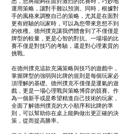
悉，您將能夠在面對激烈的比賽時，巧妙地
運用策略，讓對手難以預測。同時，根據對
手的風格來調整自己的策略，尤其是在面對
更有經驗的玩家時，可以為您帶來意想不到
的收穫。德州撲克讓我們體會到了不僅僅是
牌型的較量，更是心智的對抗。一場場的比
賽不僅是對技巧的考驗，還是對心理素質的
挑戰。
在德州撲克這款充滿策略與技巧的遊戲中，
掌握牌型的強弱與比牌的規則是每個玩家必
須理解的基礎。德州撲克不僅僅是運氣的遊
戲，更是一場心理戰與策略博弈的競賽。作
為一個新手或是希望精進自己技術的玩家，
全面了解德州撲克的大小順序和比牌的準
則，可以幫助你在桌上能夠做出更正確的決
策，從而提高勝率。