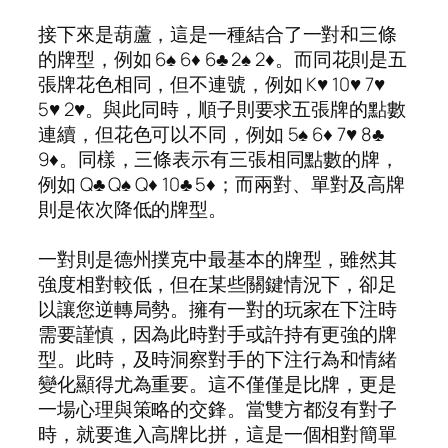
接下來是葫蘆，這是一種結合了一對和三條
的牌型，例如 6♠ 6♦ 6♣ 2♠ 2♦。而同花則是五
張牌花色相同，但不連號，例如 K♥ 10♥ 7♥
5♥ 2♥。與此同時，順子則要求五張牌的點數
連續，但花色可以不同，例如 5♠ 6♦ 7♥ 8♣
9♦。同樣，三條表示有三張相同點數的牌，
例如 Q♣ Q♠ Q♦ 10♣ 5♦；而兩對、單對及高牌
則是依次降低的牌型。
一對則是德州撲克中最基本的牌型，雖然其
強度相對較低，但在某些關鍵情況下，卻足
以讓您逆轉局勢。擁有一對的玩家在下注時
需要謹慎，因為此時對手或許持有更強的牌
型。此時，及時洞察對手的下注行為和情緒
變化顯得尤為重要。這不僅僅是比牌，更是
一場心理與策略的交鋒。當雙方都沒有對子
時，就要進入高牌比拼，這是一個相對簡單