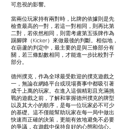
可忽視的影響。
當兩位玩家持有兩對時，比牌的依據則是先
檢查最高的一對，若這一對相同，則再比第
二對，若依然相同，則需考慮第五張牌作為
踢腳牌（Kicker）來做最後的判斷。相似地，
在葫蘆的判定中，最主要的是與三條部分有
關，若三條點數相同，才能進一步比較對子
部分。
德州撲克，作為全球最受歡迎的撲克遊戲之
一，無論在網絡平台或現場賽事中都吸引著
成千上萬的玩家。在進入這個精彩且充滿挑
戰的遊戲之前，了解和掌握德州撲克的牌型
以及其大小的順序，是每一位玩家必不可少
的基礎。這不僅能幫助玩家在每一局中做出
快速而正確的決策，更能有效地避免不必要
的爭議，在遊戲中保持良好的心態和信心。