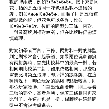
數的牌組成，例如3♦3♣3♠6♠6♦。接下來是同
花，指的是五張同一花色但點數不連續的
牌，例如A♣J♣10♣8♣5♣，而順子則是五張連
續點數的牌，但花色可以各異，比如
10♥9♠8♦7♣6♥。後面的牌型如三條、兩對、
一對及高牌則相對較弱，但在比牌時仍需謹
慎處理。
對於初學者而言，三條、兩對和一對的牌型
判定則常常會引起爭議。如果兩位玩家都擁
有兩對牌時，首先比較其中的最高一對，若
相同則比較第二對，如果依然相同，那麼就
需要比拼第五張牌，即所謂的踢腳牌。在這
種情況下，哪位玩家的踢腳牌點數較高，則
那位玩家獲勝。而當出現葫蘆時，則主要看
三張的部分，高者為勝，倘若三條相同再來
比對子。在這裡也是一樣，踢腳牌在這組牌
型中不會被考慮進去。