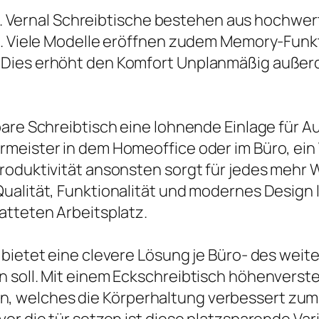
it. Vernal Schreibtische bestehen aus hochwert
en. Viele Modelle eröffnen zudem Memory-Funk
 Dies erhöht den Komfort Unplanmäßig auße
bare Schreibtisch eine lohnende Einlage für A
meister in dem Homeoffice oder im Büro, ein 
Produktivität ansonsten sorgt für jedes mehr
alität, Funktionalität und modernes Design l
atteten Arbeitsplatz.
 bietet eine clevere Lösung je Büro- des weit
 soll. Mit einem Eckschreibtisch höhenverste
, welches die Körperhaltung verbessert zu