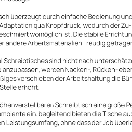
tisch überzeugt durch einfache Bedienung und
e Adaptation qua Knopfdruck, wodurch der Z
hmiert womöglich ist. Die stabile Errichtung 
r andere Arbeitsmaterialien Freudig getrage
l Schreibtisches sind nicht nach unterschätze
ße anzupassen, werden Nacken-, Rücken- eb
mäßiges verschieben der Arbeitshaltung die B
Stelle erhöht.
höhenverstellbaren Schreibtisch eine große P
mbiente ein. begleitend bieten die Tische aus
n Leistungsumfang, ohne dass der Job überla