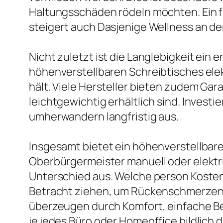
Haltungsschäden rödeln möchten. Ein fr
steigert auch Dasjenige Wellness an de
Nicht zuletzt ist die Langlebigkeit ei
höhenverstellbaren Schreibtisches elek
hält. Viele Hersteller bieten zudem Ga
leichtgewichtig erhältlich sind. Invest
umherwandern langfristig aus.
Insgesamt bietet ein höhenverstellbarer
Oberbürgermeister manuell oder elektri
Unterschied aus. Welche person Kosten 
Betracht ziehen, um Rückenschmerzen v
überzeugen durch Komfort, einfache Be
je jedes Büro oder Homeoffice bildlich d