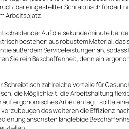
uchtbar eingestellter Schreibtisch fördert n
m Arbeitsplatz.
n entscheidender Auf die sekunde/minute bei 
trisch bestehen aus robustem Material, das se
rantie außerdem Serviceleistungen an, sodass
ieren Sie rein Beschaffenheit, denn ein ergono
 Schreibtisch zahlreiche Vorteile für Gesundh
sch, die Möglichkeit, die Arbeitshaltung fle
auf ergonomisches Arbeiten legt, sollte eine
orzubeugen des weiteren die Effizienz nach s
dienung ansonsten langlebige Beschaffenhei
arstellen.