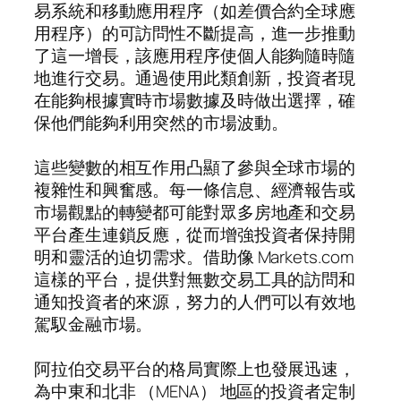
易系統和移動應用程序（如差價合約全球應
用程序）的可訪問性不斷提高，進一步推動
了這一增長，該應用程序使個人能夠隨時隨
地進行交易。通過使用此類創新，投資者現
在能夠根據實時市場數據及時做出選擇，確
保他們能夠利用突然的市場波動。
這些變數的相互作用凸顯了參與全球市場的
複雜性和興奮感。每一條信息、經濟報告或
市場觀點的轉變都可能對眾多房地產和交易
平台產生連鎖反應，從而增強投資者保持開
明和靈活的迫切需求。借助像 Markets.com
這樣的平台，提供對無數交易工具的訪問和
通知投資者的來源，努力的人們可以有效地
駕馭金融市場。
阿拉伯交易平台的格局實際上也發展迅速，
為中東和北非 （MENA） 地區的投資者定制