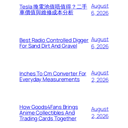
August
Tesla 換電池值唔值得？二手
車價值與維修成本分析
6, 2026
August
Best Radio Controlled Digger
For Sand Dirt And Gravel
6, 2026
August
Inches To Cm Converter For
Everyday Measurements
2, 2026
How Goods4Fans Brings
August
Anime Collectibles And
2, 2026
Trading Cards Together