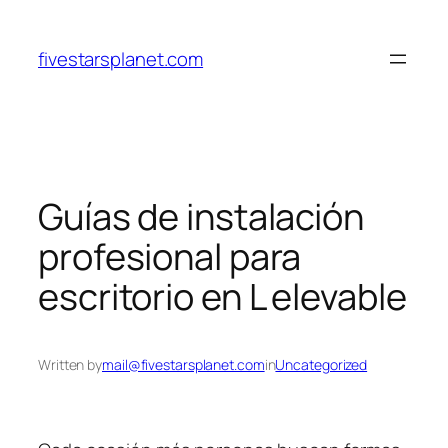
Skip
to
fivestarsplanet.com
content
Guías de instalación
profesional para
escritorio en L elevable
Written by
mail@fivestarsplanet.com
in
Uncategorized