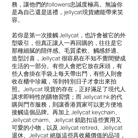
務，讓他們的followers忠誠度極高。無論你
是為自己還是送禮，jellycat現貨總能帶來笑
容。
若你是第一次接觸 Jellycat，也許會被它的外
型吸引，但真正讓人一再回購的，往往是它
那種細膩的陪伴感。毛質柔軟、觸感舒適、
造型討喜，Jellycat 很容易在不知不覺間變成
生活的一部分。有些人會把它放在床頭，有
些人會掛在手袋上每天帶出門，有些人則會
收在櫃中珍藏，等到特別日子才拿出來拍
照。Jellycat 現貨的存在，正好滿足了現代人
講求即時性的購物習慣；而 Jellycat hk 的代
購與門市服務，則讓香港買家可以更方便地
接觸這個品牌。再加上 Jellycat keychain、
Jellycat charm、Jellycat 鎖匙扣這些實用又
可愛的小物，以及 Jellycat retired、Jellycat
退休、Jellycat 絕版這些具收藏價值的品項，