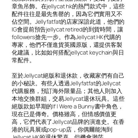
章魚吊飾。在jellycat hk的熱門款式中，這些
配件往往是最先售罄的，因為它們實用又不
佔空間。Jellyfatfat的店家深諳此道，他們的
IG會提前預告jellycat retired的到貨時間，讓
followers搶先一步。作為Jellycat HK代購的
專家，他們不僅進貨英國原版，還提供客製
化建議，比如如何搭配jellycat keychain與日
常配件。
至於Jellycat絕版和退休款，收藏家們有自己
的小秘訣。有些人透過Jellyfatfat的Jellycat
代購服務，預訂海外限量品；其他人則加入
本地交換群組，交易Jellycat退休玩具。這些
絕版款如早期的If I Were a Bunny書中角色，
現在已是傳奇。價格雖高，但情感價值更
高，它們代表了Jellycat品牌的演進史。在香
港的玩具展或pop-up店，你偶爾能淘到
Jellycat HK的退休驚喜，但機會渺茫。