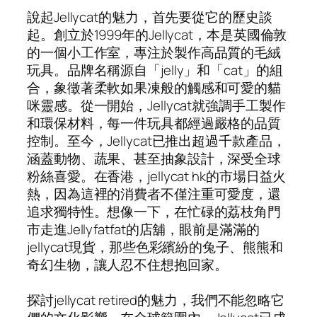
說起Jellycat的魅力，首先要從它的歷史談
起。創立於1999年的Jellycat，本是英國倫敦
的一個小工作室，專注於製作高品質的毛絨
玩具。品牌名稱源自「jelly」和「cat」的組
合，象徵著柔軟如果凍般的觸感和可愛的貓
咪靈感。從一開始，Jellycat就強調手工製作
和環保材料，每一件玩具都經過嚴格的品質
控制。至今，Jellycat已推出超過千款產品，
涵蓋動物、蔬果、甚至抽象設計，深受全球
粉絲喜愛。在香港，jellycat hk的市場日益火
熱，因為這裡的消費者不僅注重可愛度，還
追求獨特性。想像一下，在忙碌的荔枝角門
市走進Jellyfatfat的店舖，眼前是滿滿的
jellycat現貨，那些色彩繽紛的兔子、熊熊和
奇幻生物，讓人忍不住想抱回家。
探討jellycat retired的魅力，我們不能忽略它