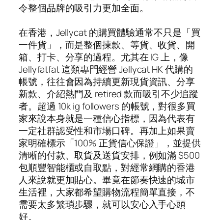
令整個品牌的吸引力更加全面。
在香港，Jellycat 的購買體驗通常不只是「買
一件貨」，而是整個揀款、等貨、收貨、開
箱、打卡、分享的過程。尤其在 IG 上，像
Jellyfatfat 這類專門經營 Jellycat HK 代購的
帳號，往往會因為持續更新現貨資訊、分享
新款、介紹熱門及 retired 款而吸引不少追蹤
者。超過 10k ig followers 的帳號，對很多買
家來說本身就是一種信心指標，因為代表有
一定社群認受性和市場口碑。再加上如果賣
家明確標示「100% 正貨信心保證」，並提供
清晰的付款、取貨及送貨安排，例如滿 $500
包順豐智能櫃或自取點，對經常網購的香港
人來說就更加貼心。畢竟在節奏快速的城市
生活裡，大家都希望購物流程簡單直接，不
需要太多繁瑣步驟，就可以安心入手心頭
好。