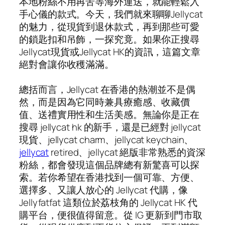
本地粉絲不用再苦等海外運送，就能輕鬆入
手心儀的款式。今天，我們就來聊聊Jellycat
的魅力，從現貨到退休款式，再到那些可愛
的鎖匙扣和吊飾，一探究竟。如果你正搜尋
Jellycat現貨或Jellycat HK的資訊，這篇文章
絕對會讓你收穫滿滿。
總括而言，Jellycat 在香港的熱潮並不是偶
然，而是因為它同時兼具療癒感、收藏價
值、送禮實用性和生活美感。無論你是正在
搜尋 jellycat hk 的新手，還是已經對 jellycat
現貨、jellycat charm、jellycat keychain、
jellycat
retired、jellycat 絕版非常熟悉的資深
粉絲，都會發現這個品牌總有新驚喜可以探
索。若你希望在香港找到一個可靠、方便、
選擇多、又讓人放心的 Jellycat 代購，像
Jellyfatfat 這類位於荔枝角的 Jellycat HK 代
購平台，便很值得留意。從 IG 更新到門市取