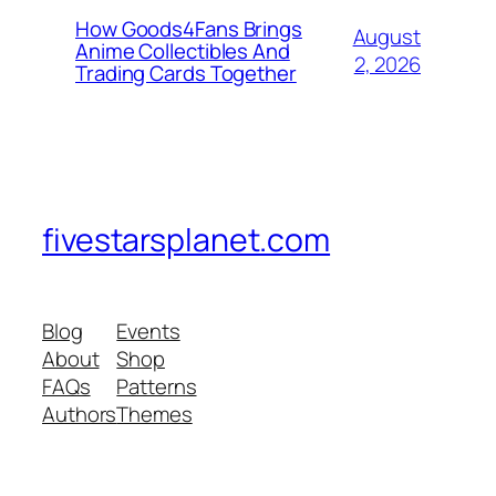
How Goods4Fans Brings
August
Anime Collectibles And
2, 2026
Trading Cards Together
fivestarsplanet.com
Blog
Events
About
Shop
FAQs
Patterns
Authors
Themes