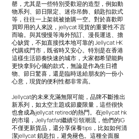
罄，尤其是一些特別受歡迎的造型，例如動
物系列、節日限定、迷你吊飾、鎖匙扣款式
等，往往一上架就被搶購一空。對於喜歡即
買即用的人來說，jellycat 現貨的重要性不言
而喻。與其慢慢等海外預訂、漫長運送、擔
心缺貨，不如直接找本地可靠的 Jellycat HK
代購或門市，既省時又安心。特別是在香港
這樣生活節奏快速的城市，大家都希望能夠
更快拿到心儀的款式，無論是作為生日禮
物、節日驚喜，還是臨時送給朋友的一份小
心意，現貨的便利性都非常高。
Jellycat的未來充滿無限可能，品牌不斷推出
新系列，如太空主題或節慶限量，這些很快
也會成為jellycat retired的熱門。在jellycat hk
的市場，Jellyfatfat繼續引領潮流，他們的IG
不僅更新貨品，還分享保養tips，比如如何清
潔jellycat 鎖匙扣，避免褪色。這種全面服