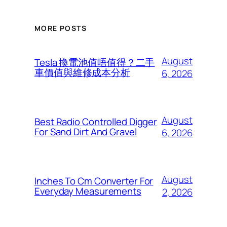
MORE POSTS
August
Tesla 換電池值唔值得？二手
車價值與維修成本分析
6, 2026
August
Best Radio Controlled Digger
For Sand Dirt And Gravel
6, 2026
August
Inches To Cm Converter For
Everyday Measurements
2, 2026