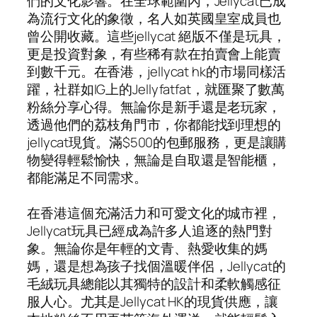
們的文化影響。在全球範圍內，Jellycat已成
為流行文化的象徵，名人如英國皇室成員也
曾公開收藏。這些jellycat 絕版不僅是玩具，
更是投資對象，有些稀有款在拍賣會上能賣
到數千元。在香港，jellycat hk的市場同樣活
躍，社群如IG上的Jellyfatfat，就匯聚了數萬
粉絲分享心得。無論你是新手還是老玩家，
透過他們的荔枝角門市，你都能找到理想的
jellycat現貨。滿$500的包郵服務，更是讓購
物變得輕鬆愉快，無論是自取還是智能櫃，
都能滿足不同需求。
在香港這個充滿活力和可愛文化的城市裡，
Jellycat玩具已經成為許多人追逐的熱門對
象。無論你是年輕的文青、熱愛收集的媽
媽，還是想為孩子找個溫暖伴侶，Jellycat的
毛絨玩具總能以其獨特的設計和柔軟觸感征
服人心。尤其是Jellycat HK的現貨供應，讓