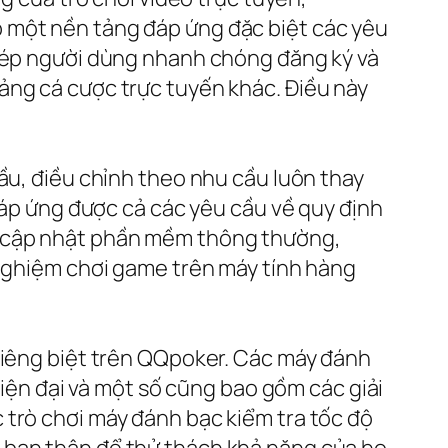
 một nền tảng đáp ứng đặc biệt các yêu
phép người dùng nhanh chóng đăng ký và
ảng cá cược trực tuyến khác. Điều này
ầu, điều chỉnh theo nhu cầu luôn thay
 đáp ứng được cả các yêu cầu về quy định
n cập nhật phần mềm thông thường,
 nghiệm chơi game trên máy tính hàng
 riêng biệt trên QQpoker. Các máy đánh
hiện đại và một số cũng bao gồm các giải
 trò chơi máy đánh bạc kiểm tra tốc độ