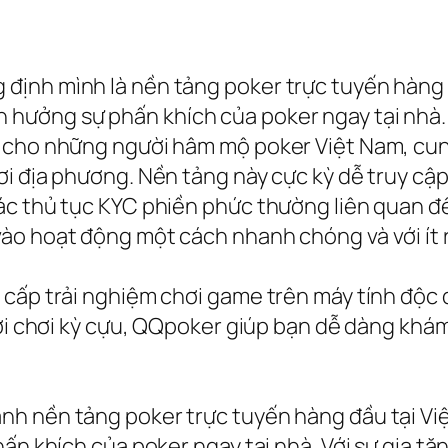
ịnh mình là nền tảng poker trực tuyến hàng 
ưởng sự phấn khích của poker ngay tại nhà. Vớ
i cho những người hâm mộ poker Việt Nam, cun
ơi địa phương. Nền tảng này cực kỳ dễ truy c
ác thủ tục KYC phiền phức thường liên quan đ
o hoạt động một cách nhanh chóng và với ít r
 cấp trải nghiệm chơi game trên máy tính độc 
ười chơi kỳ cựu, QQpoker giúp bạn dễ dàng khám
nh nền tảng poker trực tuyến hàng đầu tại Vi
ấn khích của poker ngay tại nhà. Với sự gia tăn