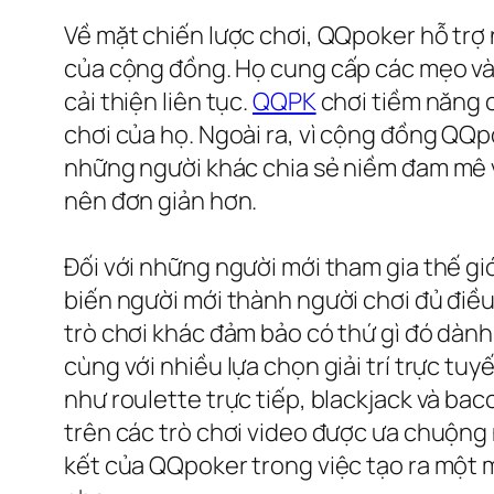
Về mặt chiến lược chơi, QQpoker hỗ trợ 
của cộng đồng. Họ cung cấp các mẹo và 
cải thiện liên tục.
QQPK
chơi tiềm năng c
chơi của họ. Ngoài ra, vì cộng đồng QQpo
những người khác chia sẻ niềm đam mê vớ
nên đơn giản hơn.
Đối với những người mới tham gia thế g
biến người mới thành người chơi đủ điề
trò chơi khác đảm bảo có thứ gì đó dành
cùng với nhiều lựa chọn giải trí trực tu
như roulette trực tiếp, blackjack và bac
trên các trò chơi video được ưa chuộng
kết của QQpoker trong việc tạo ra một 