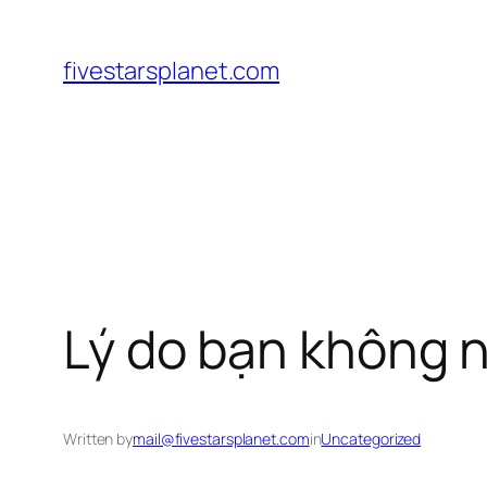
Skip
to
fivestarsplanet.com
content
Lý do bạn không 
Written by
mail@fivestarsplanet.com
in
Uncategorized