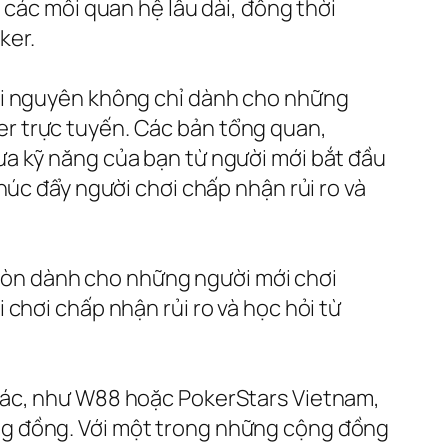
 các mối quan hệ lâu dài, đồng thời
ker.
tài nguyên không chỉ dành cho những
r trực tuyến. Các bản tổng quan,
ưa kỹ năng của bạn từ người mới bắt đầu
húc đẩy người chơi chấp nhận rủi ro và
òn dành cho những người mới chơi
chơi chấp nhận rủi ro và học hỏi từ
khác, như W88 hoặc PokerStars Vietnam,
ng đồng. Với một trong những cộng đồng