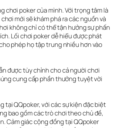
 chơi poker của mình. Với trọng tâm là
 chơi mới sẽ khám phá ra các nguồn và
 chơi không chỉ có thể tận hưởng sự phấn
ích. Lối chơi poker dễ hiểu được phát
 cho phép họ tập trung nhiều hơn vào
ẫn được tùy chỉnh cho cả người chơi
chúng cung cấp phần thưởng tuyệt vời
tại QQpoker, với các sự kiện đặc biệt
ng bao gồm các trò chơi theo chủ đề,
 hơn. Cảm giác cộng đồng tại QQpoker