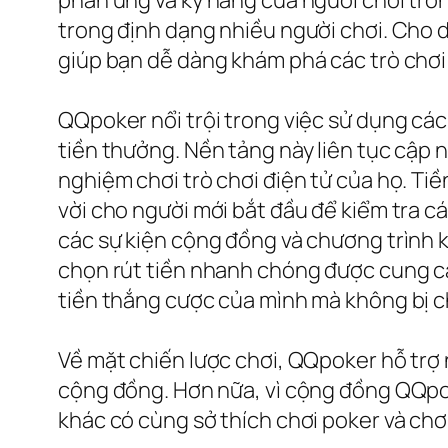
phản ứng và kỹ năng của người chơi tro
trong định dạng nhiều người chơi. Cho 
giúp bạn dễ dàng khám phá các trò chơi
QQpoker nổi trội trong việc sử dụng các 
tiền thưởng. Nền tảng này liên tục cập 
nghiệm chơi trò chơi điện tử của họ. T
vời cho người mới bắt đầu để kiểm tra c
các sự kiện cộng đồng và chương trình kh
chọn rút tiền nhanh chóng được cung cấ
tiền thắng cược của mình mà không bị 
Về mặt chiến lược chơi, QQpoker hỗ trợ
cộng đồng. Hơn nữa, vì cộng đồng QQpoke
khác có cùng sở thích chơi poker và chơi