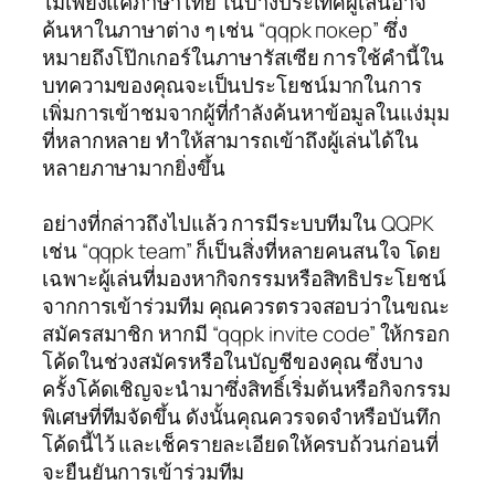
ไม่เพียงแค่ภาษาไทย ในบางประเทศผู้เล่นอาจ
ค้นหาในภาษาต่าง ๆ เช่น “qqpk покер” ซึ่ง
หมายถึงโป๊กเกอร์ในภาษารัสเซีย การใช้คำนี้ใน
บทความของคุณจะเป็นประโยชน์มากในการ
เพิ่มการเข้าชมจากผู้ที่กำลังค้นหาข้อมูลในแง่มุม
ที่หลากหลาย ทำให้สามารถเข้าถึงผู้เล่นได้ใน
หลายภาษามากยิ่งขึ้น
อย่างที่กล่าวถึงไปแล้ว การมีระบบทีมใน QQPK
เช่น “qqpk team” ก็เป็นสิ่งที่หลายคนสนใจ โดย
เฉพาะผู้เล่นที่มองหากิจกรรมหรือสิทธิประโยชน์
จากการเข้าร่วมทีม คุณควรตรวจสอบว่าในขณะ
สมัครสมาชิก หากมี “qqpk invite code” ให้กรอก
โค้ดในช่วงสมัครหรือในบัญชีของคุณ ซึ่งบาง
ครั้งโค้ดเชิญจะนำมาซึ่งสิทธิ์เริ่มต้นหรือกิจกรรม
พิเศษที่ทีมจัดขึ้น ดังนั้นคุณควรจดจำหรือบันทึก
โค้ดนี้ไว้ และเช็ครายละเอียดให้ครบถ้วนก่อนที่
จะยืนยันการเข้าร่วมทีม