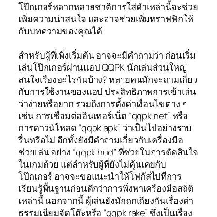
โป๊กเกอร์หลากหลายชาติการใส่คำเหล่านี้จะช่วย
เพิ่มความน่าสนใจ และอาจช่วยเพิ่มทราฟฟิกให้
กับบทความของคุณได้
สำหรับผู้ที่เพิ่งเริ่มต้น อาจจะมีคำถามว่า ก่อนเริ่ม
เล่นโป๊กเกอร์ผ่านแอป QQPK นักเล่นส่วนใหญ่
สนใจเรื่องอะไรกันบ้าง? หลายคนมักจะถามเกี่ยว
กับการใช้งานของแอป ประสิทธิภาพการเข้าเล่น
ว่าง่ายหรือยาก รวมถึงการตั้งค่าเงื่อนไขต่าง ๆ
เช่น การเชื่อมต่ออินเทอร์เน็ต “qqpk net” หรือ
การดาวน์โหลด “qqpk apk” ว่าเป็นไปอย่างราบ
รื่นหรือไม่ อีกทั้งยังมีคำถามเกี่ยวกับเครื่องมือ
ช่วยเล่น อย่าง “qqpk hud” ที่ช่วยในการตัดสินใจ
ในเกมด้วย แต่สำหรับผู้ที่ยังไม่คุ้นเคยกับ
โป๊กเกอร์ อาจจะขอแนะนำให้โฟกัสไปที่การ
เรียนรู้พื้นฐานก่อนดีกว่าการพึ่งพาเครื่องมือสถิติ
เหล่านี้ นอกจากนี้ ผู้เล่นยังมักถกเถียงกันเรื่องค่า
ธรรมเนียมจัดโต๊ะหรือ “qqpk rake” ซึ่งเป็นเรื่อง