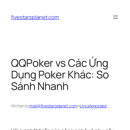
Skip
to
fivestarsplanet.com
content
QQPoker vs Các Ứng
Dụng Poker Khác: So
Sánh Nhanh
Written by
mail@fivestarsplanet.com
in
Uncategorized