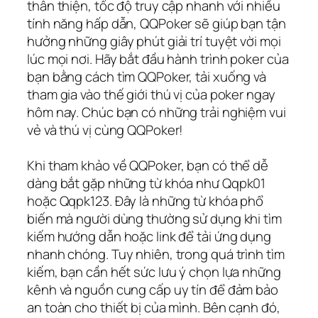
thân thiện, tốc độ truy cập nhanh với nhiều
tính năng hấp dẫn, QQPoker sẽ giúp bạn tận
hưởng những giây phút giải trí tuyệt vời mọi
lúc mọi nơi. Hãy bắt đầu hành trình poker của
bạn bằng cách tìm QQPoker, tải xuống và
tham gia vào thế giới thú vị của poker ngay
hôm nay. Chúc bạn có những trải nghiệm vui
vẻ và thú vị cùng QQPoker!
Khi tham khảo về QQPoker, bạn có thể dễ
dàng bắt gặp những từ khóa như Qqpk01
hoặc Qqpk123. Đây là những từ khóa phổ
biến mà người dùng thường sử dụng khi tìm
kiếm hướng dẫn hoặc link để tải ứng dụng
nhanh chóng. Tuy nhiên, trong quá trình tìm
kiếm, bạn cần hết sức lưu ý chọn lựa những
kênh và nguồn cung cấp uy tín để đảm bảo
an toàn cho thiết bị của mình. Bên cạnh đó,