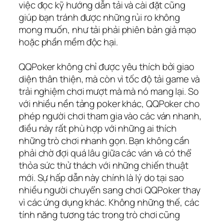
việc đọc kỹ hướng dẫn tải và cài đặt cũng
giúp bạn tránh được những rủi ro không
mong muốn, như tải phải phiên bản giả mạo
hoặc phần mềm độc hại.
QQPoker không chỉ được yêu thích bởi giao
diện thân thiện, mà còn vì tốc độ tải game và
trải nghiệm chơi mượt mà mà nó mang lại. So
với nhiều nền tảng poker khác, QQPoker cho
phép người chơi tham gia vào các ván nhanh,
điều này rất phù hợp với những ai thích
những trò chơi nhanh gọn. Bạn không cần
phải chờ đợi quá lâu giữa các ván và có thể
thỏa sức thử thách với những chiến thuật
mới. Sự hấp dẫn này chính là lý do tại sao
nhiều người chuyển sang chơi QQPoker thay
vì các ứng dụng khác. Không những thế, các
tính năng tương tác trong trò chơi cũng