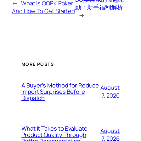
←
What Is QQPK Poker
動：新手福利解析
And How To Get Started
→
MORE POSTS
A Buyer’s Method for Reduce
August
Import Surprises Before
7, 2026
Dispatch
What It Takes to Evaluate
August
Product Quality Through
7, 2026