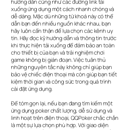
hướng dẫn cũng như các đường link tải
xuống ứng dụng một cách nhanh chóng và
dễ dàng. Mặc dù những từ khoá này có thể
dẫn bạn đến nhiều nguồn khác nhau, bạn
hãy luôn cẩn thận để lựa chọn các kênh uy
tín. Hãy đọc kỹ hướng dẫn và thông tin trước
khi thực hiện tải xuống để đảm bảo an toàn
cho thiết bị của bạn và trải nghiệm chơi
game không bị gián đoạn. Việc tuân thủ
những nguyên tắc này không chỉ giúp bạn
bảo vệ chiếc điện thoại mà còn giúp bạn tiết
kiệm thời gian và công sức trong quá trình
cài đặt ứng dụng.
Để tóm gọn lại, nếu bạn đang tìm kiếm một
ứng dụng poker chất lượng, dễ sử dụng và
linh hoạt trên điện thoại, QQPoker chắc chắn
là một sự lựa chọn phù hợp. Với giao diện