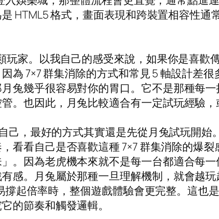
NE 登入娛樂城，那整體流程會更直覺，通常點
是 HTML5 格式，畫面表現和跨裝置相容性
一類玩家。以我自己的感受來說，如果你是喜歡
為 7×7 群集消除的方式和常見 5 軸設計
那月兔幾乎很容易對你的胃口。它不是那種每一
控管。也因此，月兔比較適合有一定試玩經驗，
適合自己，最好的方式其實還是先從月兔試玩開
，看看自己是否喜歡這種 7×7 群集消除的爆
味」。因為老虎機本來就不是每一台都適合每一
戲有感。月兔屬於那種一旦理解機制，就會越玩
d 容易撐起倍率時，整個遊戲體驗會更完整。這
究它的節奏和觸發邏輯。