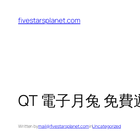
Skip
to
fivestarsplanet.com
content
QT 電子月兔 免
Written by
mail@fivestarsplanet.com
in
Uncategorized