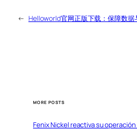
←
Helloworld官网正版下载：保障数
MORE POSTS
Fenix Nickel reactiva su operación