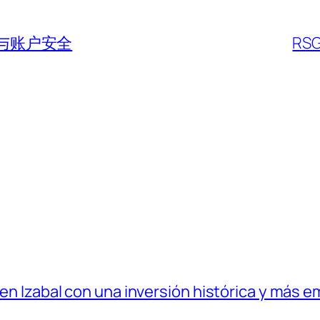
据与账户安全
RS
 en Izabal con una inversión histórica y más e