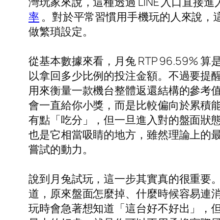
灣玩家來說，這種透過 LINE 入口直接
率
。對於平常習慣用手機玩的人來說，
做繁瑣設定。
從基本數據來看，月兔 RTP 96.59% 算
以拿回多少比例的投注金額。不過要提醒
用來衡量一款機台整體返還結構的參考值
會一直給你小獎，而是比較偏向於累積
有點「吃分」，但一旦進入對的盤面狀態，或
也是它相當吸睛的地方，雖然理論上的
嘗試的動力。
說到月兔試玩，這一步其實真的很重要
道，原來盤面怎麼掉、什麼時候容易連
玩時會急著想知道「這台好不好出」，