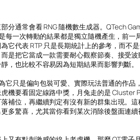
常會看 RNG 隨機數生成器。QTech Gam
rator，意思是每一次轉動的結果都是獨立隨機產生
為它代表 RTP 只是長期統計上的參考，而不
，而是把它當成一款需要耐心觀察節奏、接受波
冷靜，也比較不容易因為短期結果而影響判斷。
曾以為它只是偏向包裝可愛、實際玩法普通的作
要看固定線路中獎，月兔走的是 Cluster 
下落補位，再繼續判定有沒有新的群集出現。這
出更多驚喜，尤其當你看到某次消除後盤面連續
上又有點刺激感的線上老虎機，那麼 QT電子