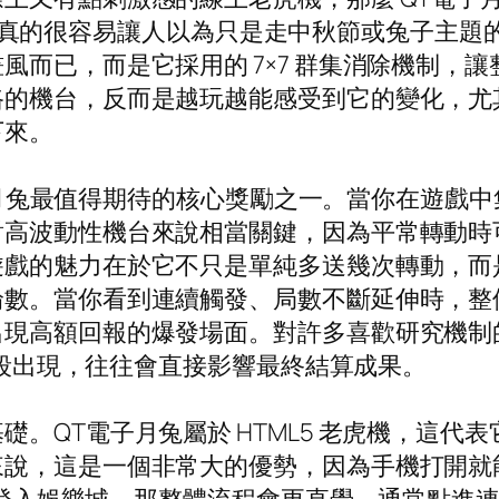
戲，第一眼真的很容易讓人以為只是走中秋節或兔子
風而已，而是它採用的 7×7 群集消除機制，
路的機台，反而是越玩越能感受到它的變化，尤
下來。
是月兔最值得期待的核心獎勵之一。當你在遊戲中集到 
對高波動性機台來說相當關鍵，因為平常轉動時
遊戲的魅力在於它不只是單純多送幾次轉動，而
輪數。當你看到連續觸發、局數不斷延伸時，整
出現高額回報的爆發場面。對許多喜歡研究機制
在後段出現，往往會直接影響最終結算成果。
。QT電子月兔屬於 HTML5 老虎機，這代
來說，這是一個非常大的優勢，因為手機打開就